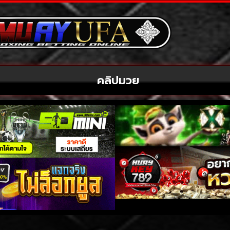
คลิปมวย