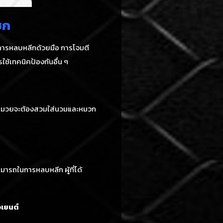
ชก
ารหลบหลีกด้วยมือ การโจมตี
ช้เทคนิคป้องกันอื่น ๆ
นักมวยจะต้องสวมใส่นวมและหมวก
มารถในการหลบหลีก ผู้ที่ได้
อเยนต์