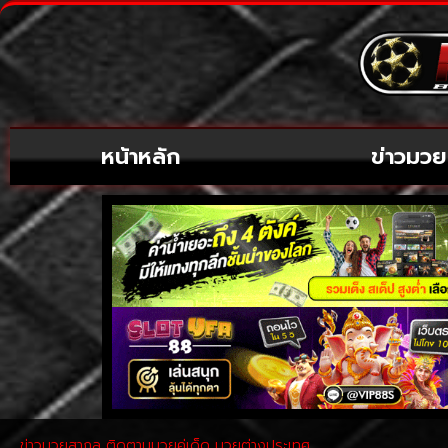
หน้าหลัก
ข่าวมวย
ข่าวมวยสากล ติดตามมวยคู่เด็ด มวยต่างประเทศ