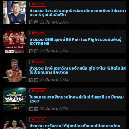
ข่าวมวย
ข่าวมวย วิจารณ์ พลฤทธิ์ หวังพานักมวยหญิงคว้าโควตา
ครบ 6 รุ่นในโอลิมปิก
22 มีนาคม 2024
ข่าวมวย
ข่าวมวย ONE ลุมพินี 56 Fairtex Fight มวยมันพันธุ์
EXTREME
21 มีนาคม 2024
ข่าวมวย
ข่าวมวย รักษ์ เอราวัณ ขอจัดหนัก ชูโต ซาโตะ พิชิตโบนัส
ใช้เป็นทุนการศึกษาต่อ
21 มีนาคม 2024
ข่าวมวย
โปรแกรมมวย ศึกมวยไทยพลังใหม่ วันพุธที่ 20 มีนาคม
2567
20 มีนาคม 2024
ข่าวมวย
ข่าวมวย ตะวันฉาย ได้คู่ชกป้องกันแชมป์โลกมวยไทย