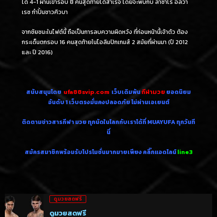
ได้ 4-1 ผ่านเข้ารอบ 8 คนสุดท้ายได้สำเร็จ โดยจะพบกับ ลาซาโร่ อัลวา
เรซ กำปั้นชาวคิวบา
จากชัยชนะในไฟต์นี้ ถือเป็นการลบความผิดหวัง ที่ก่อนหน้านี้เจ้าตัว ต้อง
กระเด็นตกรอบ 16 คนสุดท้ายในโอลิมปิกเกมส์ 2 สมัยที่ผ่านมา (ปี 2012
และ ปี 2016)
สนับสนุนโดย
ufa88svip.com
เว็บเดิมพัน
กีฬามวย
ยอดนิยม
อันดับ 1
เว็บตรงมั่นคงปลอดภัย ไม่
ผ่านเอเยนต์
ติดตามข่าวสารกีฬา มวย ทุกนัดในโลกกับเราได้ที่ MUAYUFA ทุกวันที
นี่
สมัครสมาชิกพร้อมรับโปรโมชั่นมากมายเพียง คลิ๊กแอดไลน์
line3
ดูมวยสดฟรี
ดูมวยสดฟรี