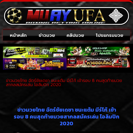
หน้าหลัก
ข่าวมวย
คลิปมวย
โปรแกรมมวย
ข่าวมวยไทย ฉัตร์ชัยเดชา ชนะแต้ม มีร์โก้ เข้ารอบ 8 คนสุดท้ายมวย
สากลสมัครเล่น โอลิมปิก 2020
ข่าวมวยไทย ฉัตร์ชัยเดชา ชนะแต้ม มีร์โก้ เข้า
รอบ 8 คนสุดท้ายมวยสากลสมัครเล่น โอลิมปิก
2020