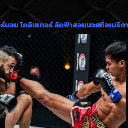
ร์บอน โกอินเตอร์ ลัดฟ้าสอนมวยที่อเมริก