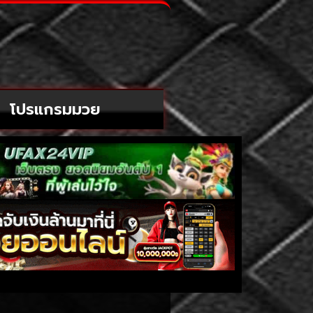
โปรแกรมมวย