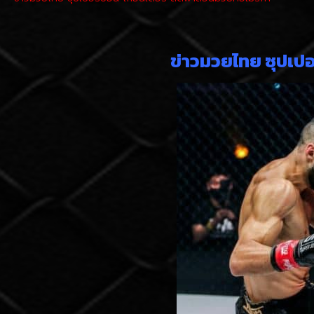
ข่าวมวยไทย ซุปเปอ