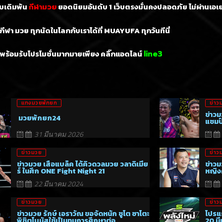
็บเดิมพัน
ยอดนิยมอันดับ 1
เว็บตรงมั่นคงปลอดภัย ไม่
ผ่านเอเ
กีฬามวย
ีฬา มวย ทุกนัดในโลกกับเราได้ที่ MUAYUFA ทุกวันทีนี่
พร้อมรับโปรโมชั่นมากมายเพียง คลิ๊กแอดไลน์
line3
แทงมวยพักยก
ข่าว
ข่าวม
มวยพักยก24
แชมป
31 มีนาคม 2026
ข่าวมวย
ข่าว
ข่าวมวย เสือแบล็ค ได้คิวดวลมวย วลาดิเมีย
ข่าวม
ร์ ในศึก ONE Fight Night 21
หญิงค
22 มีนาคม 2024
ข่าวมวย
ข่าว
ข่าวมวย รักษ์ เอราวัณ ขอจัดหนัก ชูโต ซาโตะ
โปรแ
พิชิตโบนัสใช้เป็นทุนการศึกษาต่อ
20 ม