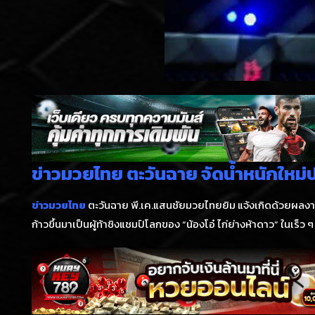
ข่าวมวยไทย ตะวันฉาย จัดน้ำหนักใหม่
ข่าวมวยไทย
ตะวันฉาย พี.เค.แสนชัยมวยไทยยิม แจ้งเกิดด้วยผลง
ก้าวขึ้นมาเป็นผู้ท้าชิงแชมป์โลกของ “น้องโอ๋ ไก่ย่างห้าดาว” ในเร็ว ๆ น