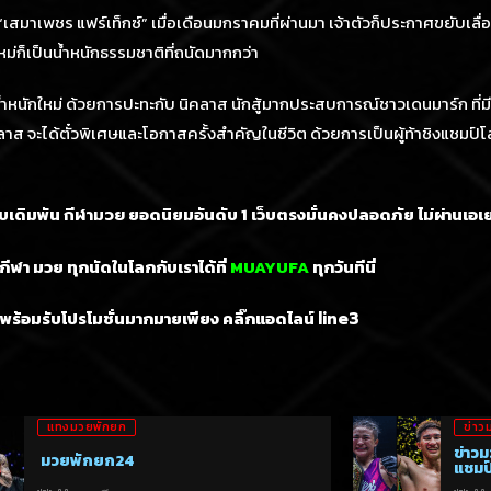
 “เสมาเพชร แฟร์เท็กซ์” เมื่อเดือนมกราคมที่ผ่านมา เจ้าตัวก็ประกาศขยับเลื่
หม่ก็เป็นน้ำหนักธรรมชาติที่ถนัดมากกว่า
้ำหนักใหม่ ด้วยการปะทะกับ นิคลาส นักสู้มากประสบการณ์ชาวเดนมาร์ก ที่
คลาส จะได้ตั๋วพิเศษและโอกาสครั้งสำคัญในชีวิต ด้วยการเป็นผู้ท้าชิงแชมป์
็บเดิมพัน
ยอดนิยมอันดับ 1
เว็บตรงมั่นคงปลอดภัย ไม่
ผ่านเอเ
กีฬามวย
ีฬา มวย ทุกนัดในโลกกับเราได้ที่
MUAYUFA
ทุกวันทีนี่
พร้อมรับโปรโมชั่นมากมายเพียง คลิ๊กแอดไลน์
line3
แทงมวยพักยก
ข่าว
ข่าวม
มวยพักยก24
แชมป