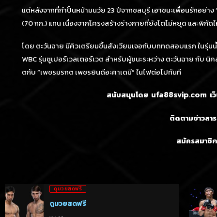
แต่หลังจากที่กำปั้นหน้ามนวัย 23 ปีจากชลบุรี เอาชนะเพื่อนรักอย่าง
(70 กก.) แทน เนื่องจากโครงสร้างร่างกายที่ยังโตไม่หยุด และพิกัดใ
โดย ตะวันฉาย มีคิวเตรียมขึ้นสังเวียนเจอกับบททดสอบแรก ในรุ่นน
WBC รุ่นซูเปอร์เวลเตอร์เวต สำหรับผู้ชนะระหว่าง ตะวันฉาย กับ นิ
ตกับ “เพชรมรกต เพชรยินดีอะคาเดมี” ในไฟต่อไปทันที
สนับสนุนโดย
เว
ufa88svip.com
ติดตามข่าวสารก
สมัครสมาชิก
ดูมวยสดฟรี
ดูมวยสดฟรี