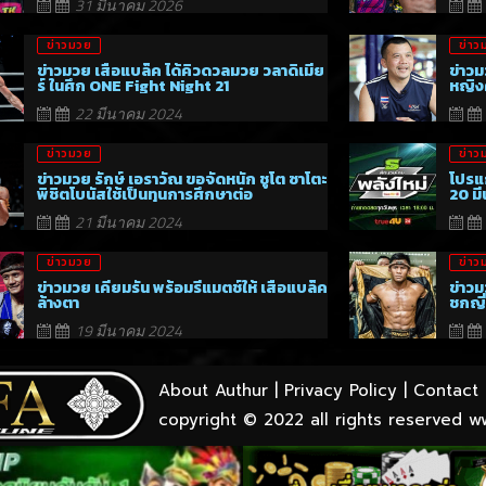
31 มีนาคม 2026
ข่าวมวย
ข่าว
ข่าวมวย เสือแบล็ค ได้คิวดวลมวย วลาดิเมีย
ข่าวม
ร์ ในศึก ONE Fight Night 21
หญิงค
22 มีนาคม 2024
ข่าวมวย
ข่าว
ข่าวมวย รักษ์ เอราวัณ ขอจัดหนัก ชูโต ซาโตะ
โปรแ
พิชิตโบนัสใช้เป็นทุนการศึกษาต่อ
20 ม
21 มีนาคม 2024
ข่าวมวย
ข่าว
ข่าวมวย เคียมรัน พร้อมรีแมตช์ให้ เสือแบล็ค
ข่าวม
ล้างตา
ชกญี่
19 มีนาคม 2024
About Authur
|
Privacy Policy
|
Contact 
copyright © 2022 all rights reserved
w