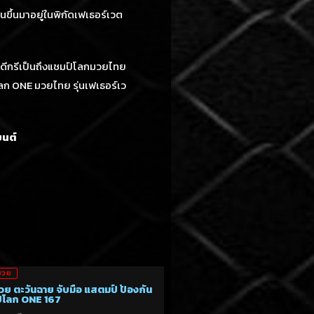
อนขึ้นมาอยู่ในพิกัดเฟเธอร์เวต
มีดีกรีเป็นถึงแชมป์โลกมวยไทย
โลก ONE มวยไทย รุ่นเฟเธอร์เว
ยนต์
มวย
วย ตะวันฉาย จับมือ แสตมป์ ป้องกัน
์โลก ONE 167