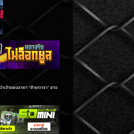
่าเจ้าของฉายา “ซ้ายดารา” อาจ