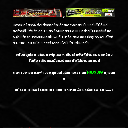
-
>
ปลายยก โฮริวจิ ฮึดเฮือกสุดท้ายด้วยการพยายามซับมิทชั่นให้ได้ แต่
สุดท้ายก็ไม่สำเร็จ ครบ 3 ยก ท็อปน้อยชนะคะแนนอย่างเป็นเอกฉันท์ และ
จะผ่านเข้ารอบรองชนะเลิศไปพบกับ ปาร์ค ฮยุง ซอง นักสู้ชาวเกาหลีใต้ที่
ชนะ TKO เฌเรเมีย ซิเรการ์ จากอินโดนีเซีย มาในยกที่ 1
สนับสนุนโดย
ufa88svip.com
เว็บเดิมพัน
กีฬามวย
ยอดนิยม
อันดับ 1
เว็บตรงมั่นคงปลอดภัย ไม่
ผ่านเอเยนต์
ติดตามข่าวสารกีฬา มวย ทุกนัดในโลกกับเราได้ที่
MUAYUFA
ทุกวันที
นี่
สมัครสมาชิกพร้อมรับโปรโมชั่นมากมายเพียง คลิ๊กแอดไลน์
line3