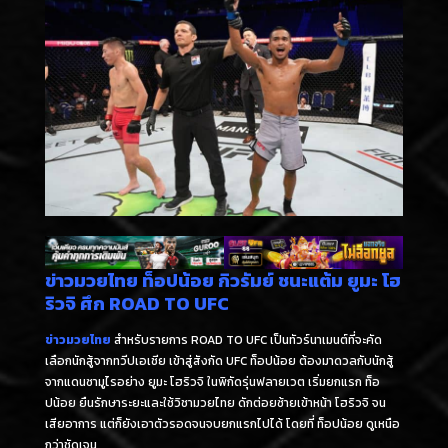
ข่าวมวยไทย ท็อปน้อย กิวรัมย์ ชนะแต้ม ยูมะ โฮ
ริวจิ ศึก ROAD TO UFC
ข่าวมวยไทย
สำหรับรายการ ROAD TO UFC เป็นทัวร์นาเมนต์ที่จะคัด
เลือกนักสู้จากทวีปเอเชีย เข้าสู่สังกัด UFC ท็อปน้อย ต้องมาดวลกับนักสู้
จากแดนซามูไรอย่าง ยูมะ โฮริวจิ ในพิกัดรุ่นฟลายเวต เริ่มยกแรก ท็อ
ปน้อย ยืนรักษาระยะและใช้วิชามวยไทย ดักต่อยซ้ายเข้าหน้า โฮริวจิ จน
เสียอาการ แต่ก็ยังเอาตัวรอดจนจบยกแรกไปได้ โดยที่ ท็อปน้อย ดูเหนือ
กว่าชัดเจน