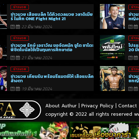
ข่าวมวย
ข่าว
ข่าวมวย เสือแบล็ค ได้คิวดวลมวย วลาดิเมีย
ข่าวม
ร์ ในศึก ONE Fight Night 21
หญิงค
22 มีนาคม 2024
ข่าวมวย
ข่าว
ข่าวมวย รักษ์ เอราวัณ ขอจัดหนัก ชูโต ซาโตะ
โปรแ
พิชิตโบนัสใช้เป็นทุนการศึกษาต่อ
20 ม
21 มีนาคม 2024
ข่าวมวย
ข่าว
ข่าวมวย เคียมรัน พร้อมรีแมตช์ให้ เสือแบล็ค
ข่าวม
ล้างตา
ชกญี่
19 มีนาคม 2024
About Authur
|
Privacy Policy
|
Contact 
copyright © 2022 all rights reserved
w