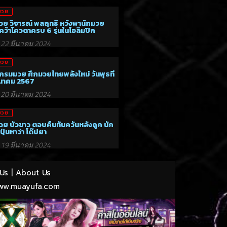
มวย
วย วิจารณ์ พลฤทธิ์ หวังพานักมวย
ว้าโควตาครบ 6 รุ่นในโอลิมปิก
22 มีนาคม 2024
มวย
กรมมวย ศึกมวยไทยพลังใหม่ วันพุธที่
ีนาคม 2567
20 มีนาคม 2024
มวย
วย บัวขาว ตอบคืนทันควันหลังถูก นัก
ปุ่นหาว่า โด๊ปยา
19 มีนาคม 2024
Us
|
About Us
ww.muayufa.com