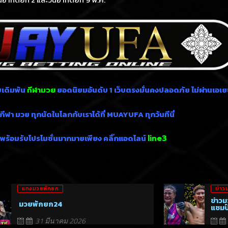
บเดิมพัน
ยอดนิยมอันดับ 1
เว็บตรงมั่นคงปลอดภัย ไม่
ผ่านเอเย
กีฬามวย
ีฬา มวย ทุกนัดในโลกกับเราได้ที่ MUAYUFA ทุกวันทีนี่
พร้อมรับโปรโมชั่นมากมายเพียง คลิ๊กแอดไลน์
line3
แทงมวยพักยก
ข่าว
ข่าวม
มวยพักยก24
แชมป
31 มีนาคม 2026