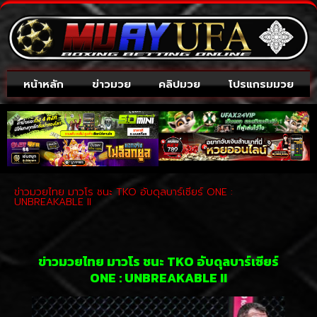
หน้าหลัก
ข่าวมวย
คลิปมวย
โปรแกรมมวย
ข่าวมวยไทย มาวโร ชนะ TKO อับดุลบาร์เซียร์ ONE :
UNBREAKABLE II
ข่าวมวยไทย มาวโร ชนะ TKO อับดุลบาร์เซียร์
ONE : UNBREAKABLE II