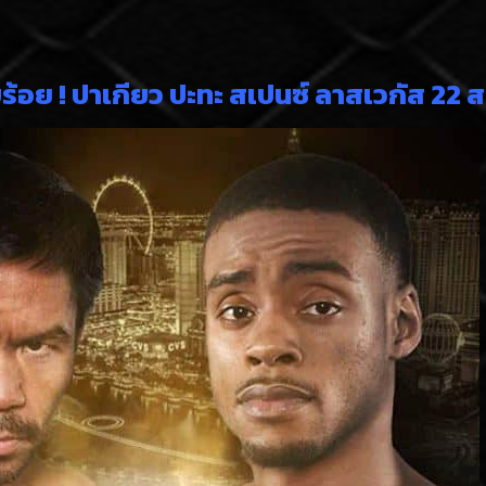
้อย ! ปาเกียว ปะทะ สเปนซ์ ลาสเวกัส 22 ส.ค