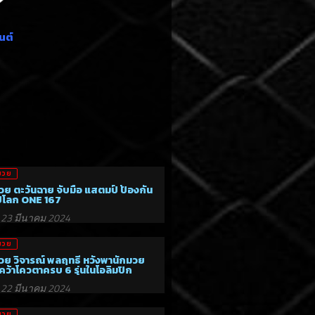
นต์
มวย
วย ตะวันฉาย จับมือ แสตมป์ ป้องกัน
์โลก ONE 167
23 มีนาคม 2024
มวย
วย วิจารณ์ พลฤทธิ์ หวังพานักมวย
ว้าโควตาครบ 6 รุ่นในโอลิมปิก
22 มีนาคม 2024
มวย