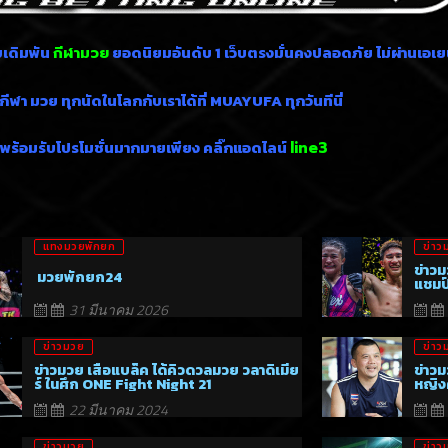
บเดิมพัน
ยอดนิยมอันดับ 1
เว็บตรงมั่นคงปลอดภัย ไม่
ผ่านเอเย
กีฬามวย
ีฬา มวย ทุกนัดในโลกกับเราได้ที่ MUAYUFA ทุกวันทีนี่
พร้อมรับโปรโมชั่นมากมายเพียง คลิ๊กแอดไลน์
line3
แทงมวยพักยก
ข่าว
ข่าวม
มวยพักยก24
แชมป
31 มีนาคม 2026
ข่าวมวย
ข่าว
ข่าวมวย เสือแบล็ค ได้คิวดวลมวย วลาดิเมีย
ข่าวม
ร์ ในศึก ONE Fight Night 21
หญิงค
22 มีนาคม 2024
ข่าวมวย
ข่าว