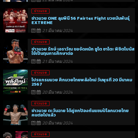
ข่าวมวย
ข่าวมวย ONE ลุมพินี 56 Fairtex Fight มวยมันพันธุ์
EXTREME
21 มีนาคม 2024
ข่าวมวย
ข่าวมวย รักษ์ เอราวัณ ขอจัดหนัก ชูโต ซาโตะ พิชิตโบนัส
ใช้เป็นทุนการศึกษาต่อ
21 มีนาคม 2024
ข่าวมวย
โปรแกรมมวย ศึกมวยไทยพลังใหม่ วันพุธที่ 20 มีนาคม
2567
20 มีนาคม 2024
ข่าวมวย
ข่าวมวย ตะวันฉาย ได้คู่ชกป้องกันแชมป์โลกมวยไทย
คนต่อไปแล้ว
20 มีนาคม 2024
ข่าวมวย