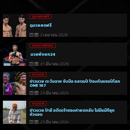
ดูมวยสดฟรี
ดูมวยสดฟรี
3 เมษายน 2026
แทงมวยพักยก
มวยพักยก24
31 มีนาคม 2026
ข่าวมวย
ข่าวมวย ตะวันฉาย จับมือ แสตมป์ ป้องกันแชมป์โลก
ONE 167
23 มีนาคม 2024
ข่าวมวย
ข่าวมวย ป๋าอี อดีตเจ้าของค่ายตกอับ ไม่มีแม้ที่ซุก
หัวนอน
23 มีนาคม 2024