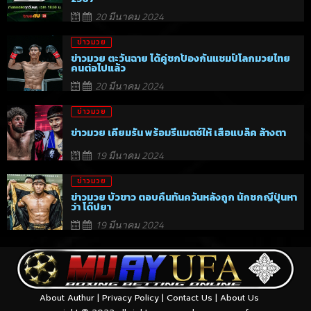
20 มีนาคม 2024
ข่าวมวย
ข่าวมวย ตะวันฉาย ได้คู่ชกป้องกันแชมป์โลกมวยไทย
คนต่อไปแล้ว
20 มีนาคม 2024
ข่าวมวย
ข่าวมวย เคียมรัน พร้อมรีแมตช์ให้ เสือแบล็ค ล้างตา
19 มีนาคม 2024
ข่าวมวย
ข่าวมวย บัวขาว ตอบคืนทันควันหลังถูก นักชกญี่ปุ่นหา
ว่า โด๊ปยา
19 มีนาคม 2024
About Authur
|
Privacy Policy
|
Contact Us
|
About Us