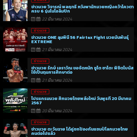
ข่าวมวย วิจารณ์ พลฤทธิ์ หวังพานักมวยหญิงคว้าโควตา
ครบ 6 รุ่นในโอลิมปิก
22 มีนาคม 2024
ข่าวมวย
ข่าวมวย ONE ลุมพินี 56 Fairtex Fight มวยมันพันธุ์
EXTREME
21 มีนาคม 2024
ข่าวมวย
ข่าวมวย รักษ์ เอราวัณ ขอจัดหนัก ชูโต ซาโตะ พิชิตโบนัส
ใช้เป็นทุนการศึกษาต่อ
21 มีนาคม 2024
ข่าวมวย
โปรแกรมมวย ศึกมวยไทยพลังใหม่ วันพุธที่ 20 มีนาคม
2567
20 มีนาคม 2024
ข่าวมวย
ข่าวมวย ตะวันฉาย ได้คู่ชกป้องกันแชมป์โลกมวยไทย
คนต่อไปแล้ว