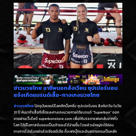
ข่าวมวยไทย อาชีพนอกสังเวียน ซุปเปอร์บอน
แจ้งเกิดแบรนด์เสื้อ-กางเกงมวยไทย
ข่าวมวยไทย
ปัจจุบันแชมป์โลกคิกบ็อกซิ่ง ซุปเปอร์บอน สิงห์มาวิน ในวัย
31 ปี หันมาทำเสื้อทีเชิ้ตและกางเกงมวยภายใต้แบรนด์ “Superbon” ออก
ขายผ่านเว็บไซต์ superbonstore.com เพื่อให้บรรดาแฟนคลับจากทั่ว
โลก ได้มีโอกาสจับจองเป็นเจ้าของได้ง่ายขึ้น โดยส่วนใหญ่จะใช้ช่อง
ทางการโปรโมตผ่านโซเชียลมีเดีย ทั้งเฟซบุ๊กและอินสตาแกรมเป็นหลัก