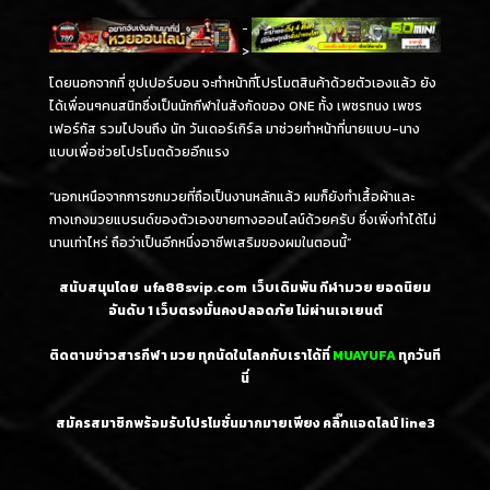
-
>
โดยนอกจากที่ ซุปเปอร์บอน จะทำหน้าที่โปรโมตสินค้าด้วยตัวเองแล้ว ยัง
ได้เพื่อนๆคนสนิทซึ่งเป็นนักกีฬาในสังกัดของ ONE ทั้ง เพชรทนง เพชร
เฟอร์กัส รวมไปจนถึง นัท วันเดอร์เกิร์ล มาช่วยทำหน้าที่นายแบบ-นาง
แบบเพื่อช่วยโปรโมตด้วยอีกแรง
“นอกเหนือจากการชกมวยที่ถือเป็นงานหลักแล้ว ผมก็ยังทำเสื้อผ้าและ
กางเกงมวยแบรนด์ของตัวเองขายทางออนไลน์ด้วยครับ ซึ่งเพิ่งทำได้ไม่
นานเท่าไหร่ ถือว่าเป็นอีกหนึ่งอาชีพเสริมของผมในตอนนี้”
สนับสนุนโดย
ufa88svip.com
เว็บเดิมพัน
กีฬามวย
ยอดนิยม
อันดับ 1
เว็บตรงมั่นคงปลอดภัย ไม่
ผ่านเอเยนต์
ติดตามข่าวสารกีฬา มวย ทุกนัดในโลกกับเราได้ที่
MUAYUFA
ทุกวันที
นี่
สมัครสมาชิกพร้อมรับโปรโมชั่นมากมายเพียง คลิ๊กแอดไลน์
line3