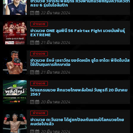
ข่าวมวย วิจารณ์ พลฤทธิ์ หวังพานักมวยหญิงคว้าโควตา
ครบ 6 รุ่นในโอลิมปิก
22 มีนาคม 2024
ข่าวมวย
ข่าวมวย ONE ลุมพินี 56 Fairtex Fight มวยมันพันธุ์
EXTREME
21 มีนาคม 2024
ข่าวมวย
ข่าวมวย รักษ์ เอราวัณ ขอจัดหนัก ชูโต ซาโตะ พิชิตโบนัส
ใช้เป็นทุนการศึกษาต่อ
21 มีนาคม 2024
ข่าวมวย
โปรแกรมมวย ศึกมวยไทยพลังใหม่ วันพุธที่ 20 มีนาคม
2567
20 มีนาคม 2024
ข่าวมวย
ข่าวมวย ตะวันฉาย ได้คู่ชกป้องกันแชมป์โลกมวยไทย
คนต่อไปแล้ว
20 มีนาคม 2024