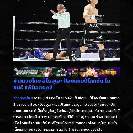
ข่าวมวยไทย อิโนอุเอะ ป้องแชมป์โลกซัด โด
แนร์ แพ้น็อกยก2
ข่าวมวยไทย
การแข่งขันมวยโลก เดิมพันเข็มขัดแชมป์โลก รุ่นแบนตั้มเวต
3 สถาบัน นาโอยะ อิโนอุเอะ แชมป์โลกชาวญี่ปุ่น กับ โนนิโต้ โดแนร์ เปิด
ฉากมายกแรก กำปั้นทั้งคู่ยังดูเชิงกันอยู่ไม่ผลีผลามลุยใส่กัน กลางยกเริ่มมี
การออกหมัดแย็บยาวๆ เล่นงานกัน แต่ก็ยังวนอยู่วงนอก ช่วงปลายยก โน
นิโต้ โดแนร์ เดินลุยเข้าใส่แต่โดนหมัดบวกขวาของ นาโอยะ อิโนอุเอะ เข้า
เต็มกรามหล่นลงไปให้กรรมการนับถึง 8 พร้อมระฆังดังช่วยไว้