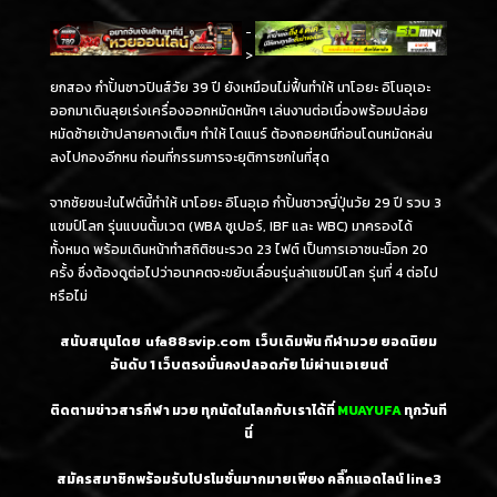
-
>
ยกสอง กำปั้นชาวปินส์วัย 39 ปี ยังเหมือนไม่ฟื้นทำให้ นาโอยะ อิโนอุเอะ
ออกมาเดินลุยเร่งเครื่องออกหมัดหนักๆ เล่นงานต่อเนื่องพร้อมปล่อย
หมัดซ้ายเข้าปลายคางเต็มๆ ทำให้ โดแนร์ ต้องถอยหนีก่อนโดนหมัดหล่น
ลงไปกองอีกหน ก่อนที่กรรมการจะยุติการชกในที่สุด
จากชัยชนะในไฟต์นี้ทำให้ นาโอยะ อิโนอุเอ กำปั้นชาวญี่ปุ่นวัย 29 ปี รวบ 3
แชมป์โลก รุ่นแบนตั้มเวต (WBA ซูเปอร์, IBF และ WBC) มาครองได้
ทั้งหมด พร้อมเดินหน้าทำสถิติชนะรวด 23 ไฟต์ เป็นการเอาชนะน็อก 20
ครั้ง ซึ่งต้องดูต่อไปว่าอนาคตจะขยับเลื่อนรุ่นล่าแชมป์โลก รุ่นที่ 4 ต่อไป
หรือไม่
สนับสนุนโดย
ufa88svip.com
เว็บเดิมพัน
กีฬามวย
ยอดนิยม
อันดับ 1
เว็บตรงมั่นคงปลอดภัย ไม่
ผ่านเอเยนต์
ติดตามข่าวสารกีฬา มวย ทุกนัดในโลกกับเราได้ที่
MUAYUFA
ทุกวันที
นี่
สมัครสมาชิกพร้อมรับโปรโมชั่นมากมายเพียง คลิ๊กแอดไลน์
line3