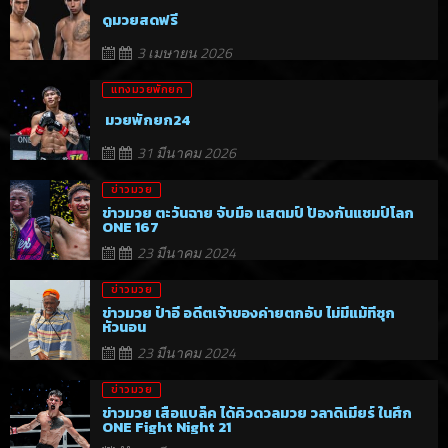
ดูมวยสดฟรี
3 เมษายน 2026
แทงมวยพักยก
มวยพักยก24
31 มีนาคม 2026
ข่าวมวย
ข่าวมวย ตะวันฉาย จับมือ แสตมป์ ป้องกันแชมป์โลก
ONE 167
23 มีนาคม 2024
ข่าวมวย
ข่าวมวย ป๋าอี อดีตเจ้าของค่ายตกอับ ไม่มีแม้ที่ซุก
หัวนอน
23 มีนาคม 2024
ข่าวมวย
ข่าวมวย เสือแบล็ค ได้คิวดวลมวย วลาดิเมียร์ ในศึก
ONE Fight Night 21