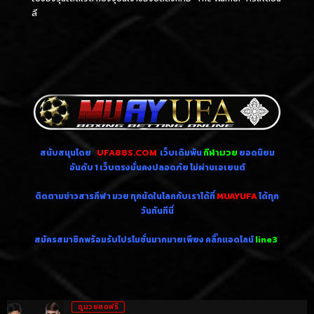
ลี
สนับสนุนโดย
UFA88S.COM
เว็บเดิมพัน
กีฬามวย
ยอดนิยม
อันดับ 1
เว็บตรงมั่นคงปลอดภัย ไม่
ผ่านเอเยนต์
ติดตามข่าวสารกีฬา มวย ทุกนัดในโลกกับเราได้ที่
MUAYUFA
ได้ทุก
วันทันทีนี่
สมัครสมาชิกพร้อมรับโปรโมชั่นมากมายเพียง คลิ๊กแอดไลน์
line3
ดูมวยสดฟรี