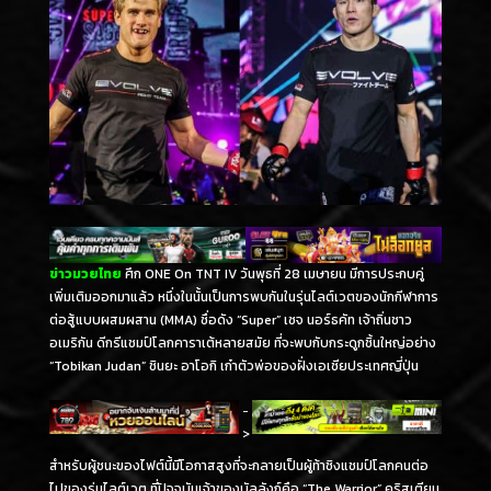
ข่าวมวยไทย
ศึก ONE On TNT IV วันพุธที่ 28 เมษายน มีการประกบคู่
เพิ่มเติมออกมาแล้ว หนึ่งในนั้นเป็นการพบกันในรุ่นไลต์เวตของนักกีฬาการ
ต่อสู้แบบผสมผสาน (MMA) ชื่อดัง “Super” เซจ นอร์ธคัท เจ้าถิ่นชาว
อเมริกัน ดีกรีแชมป์โลกคาราเต้หลายสมัย ที่จะพบกับกระดูกชิ้นใหญ่อย่าง
“Tobikan Judan” ชินยะ อาโอกิ เก๋าตัวพ่อของฝั่งเอเชียประเทศญี่ปุ่น
-
>
สำหรับผู้ชนะของไฟต์นี้มีโอกาสสูงที่จะกลายเป็นผู้ท้าชิงแชมป์โลกคนต่อ
ไปของรุ่นไลต์เวต ที่ปัจจุบันเจ้าของบัลลังก์คือ “The Warrior” คริสเตียน