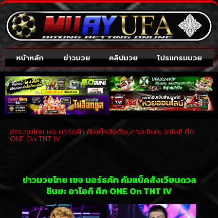
หน้าหลัก
ข่าวมวย
คลิปมวย
โปรแกรมมวย
ข่าวมวยไทย เซจ นอร์ธคัท คัมแบ็คสังเวียนดวล ชินยะ อาโอกิ ศึก
ONE On TNT IV
ข่าวมวยไทย เซจ นอร์ธคัท คัมแบ็คสังเวียนดวล
ชินยะ อาโอกิ ศึก ONE On TNT IV