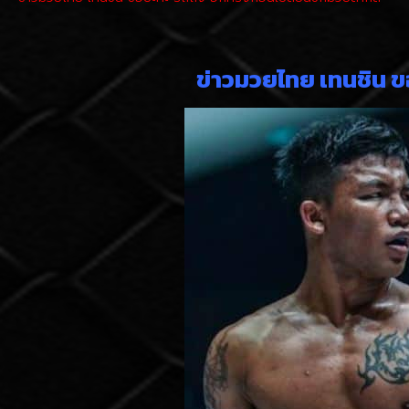
ข่าวมวยไทย เทนชิน ข