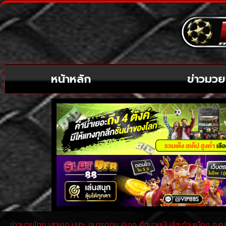
หน้าหลัก
ข่าวมวย
ข่าวมวยไทย เสาเอก ปะทะ กุมารดอย คู่เอก ศึกมวยมันส์สะท้านเมือง ก.ค.นี