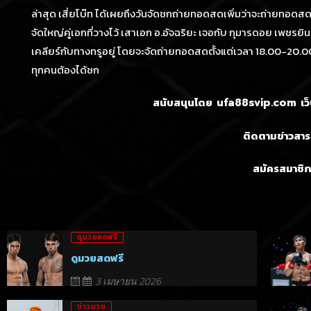
ล่าสุด เสี่ยโบ๊ท ได้เผยถึงวันจัดชกถ่ายทอดสดเพิ่มว่าจะถ่ายทอดสดเพ
จัดใหญ่คู่เอกที่วางไว้ เสาเอก อ.อัจฉริยะ เจอกับ กุมารดอย เพชรยิน
เคลียร์กับทางทรูอยู่ โดยจะจัดถ่ายทอดสดตั้งแต่เวลา 18.00-20.0
ทุกคนต้องได้ชก
สนับสนุนโดย
เว
ufa88svip.com
ติดตามข่าวสารก
สมัครสมาชิก
ดูมวยสดฟรี
ดูมวยสดฟรี
3 เมษายน 2026
ข่าวมวย