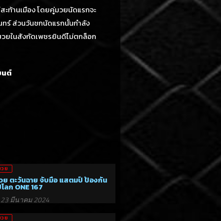
นส์สะท้านเมือง โดยคู่มวยนัดแรกจะ
ินทร์ ส่วนวันชกนัดแรกนั้นกำลัง
ยมวยในสังกัดเพชรยินดีไม่ตกล็อก
ยนต์
มวย
วย ตะวันฉาย จับมือ แสตมป์ ป้องกัน
์โลก ONE 167
23 มีนาคม 2024
มวย