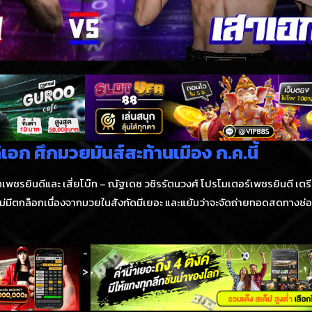
เอก ศึกมวยมันส์สะท้านเมือง ก.ค.นี้
ริษัทเพชรยินดีและ เสี่ยโบ๊ท – ณัฐเดช วชิรรัตนวงศ์ โปรโมเตอร์เพชรยินดี เ
ไม่มีตกล็อกเนื่องจากมวยในสังกัดมีเยอะ และแย้มว่าจะจัดถ่ายทอดสดทางช่องท
-
>