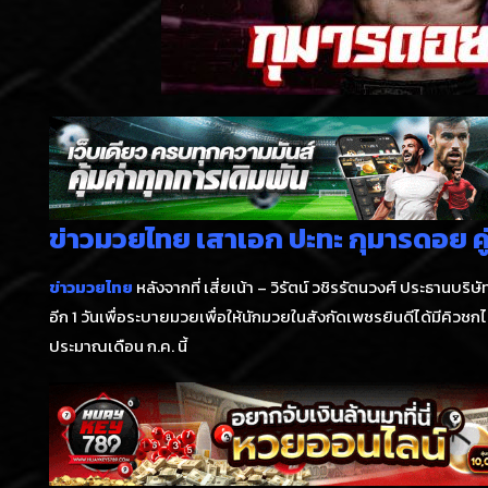
ข่าวมวยไทย เสาเอก ปะทะ กุมารดอย คู่
ข่าวมวยไทย
หลังจากที่ เสี่ยเน้า – วิรัตน์ วชิรรัตนวงศ์ ประธานบ
อีก 1 วันเพื่อระบายมวยเพื่อให้นักมวยในสังกัดเพชรยินดีได้มีคิวชก
ประมาณเดือน ก.ค. นี้