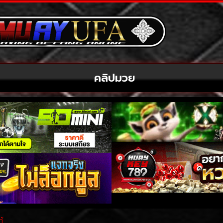
คลิปมวย
้