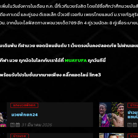
ิ่มในวันอังคารในเดือน ก.ค. นี้ที่เวทีมวยรังสิต โดยใช้ชื่อศึกว่าศึกมวยมั
ดีอะคาเดมี่ และคู่รอง ดีเซลเล็ก บิ้วเจซี เจอกับ เพชรไทยแลนด์ ม.ราชภัฎสุร
0น. จากนั้นจะไลฟ์สดทางเพจมวยเด็ด789 อีก 4 คู่รวมนัดละ 8 คู่เพื่อระบา
็บเดิมพัน
ยอดนิยมอันดับ 1
เว็บตรงมั่นคงปลอดภัย ไม่
ผ่านเอเ
กีฬามวย
ีฬา มวย ทุกนัดในโลกกับเราได้ที่
MUAYUFA
ทุกวันทีนี่
พร้อมรับโปรโมชั่นมากมายเพียง คลิ๊กแอดไลน์
line3
แทงมวยพักยก
ข่าว
ข่าวม
มวยพักยก24
แชมป
31 มีนาคม 2026
ข่าวมวย
ข่าว