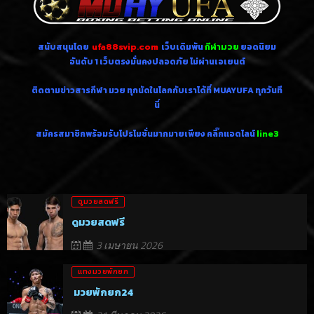
สนับสนุนโดย
ufa88svip.com
เว็บเดิมพัน
กีฬามวย
ยอดนิยม
อันดับ 1
เว็บตรงมั่นคงปลอดภัย ไม่
ผ่านเอเยนต์
ติดตามข่าวสารกีฬา มวย ทุกนัดในโลกกับเราได้ที่ MUAYUFA ทุกวันที
นี่
สมัครสมาชิกพร้อมรับโปรโมชั่นมากมายเพียง คลิ๊กแอดไลน์
line3
ดูมวยสดฟรี
ดูมวยสดฟรี
3 เมษายน 2026
แทงมวยพักยก
มวยพักยก24