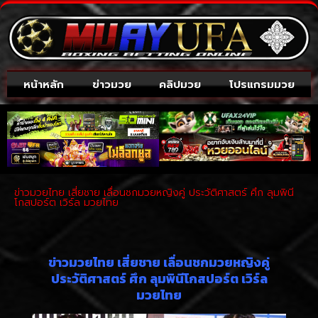
หน้าหลัก
ข่าวมวย
คลิปมวย
โปรแกรมมวย
ข่าวมวยไทย เสี่ยชาย เลื่อนชกมวยหญิงคู่ ประวัติศาสตร์ ศึก ลุมพินี
โกสปอร์ต เวิร์ล มวยไทย
ข่าวมวยไทย เสี่ยชาย เลื่อนชกมวยหญิงคู่
ประวัติศาสตร์ ศึก ลุมพินีโกสปอร์ต เวิร์ล
มวยไทย