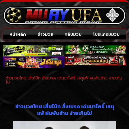
หน้าหลัก
ข่าวมวย
คลิปมวย
โปรแกรมมวย
ข่าวมวยไทย เสี่ยโบ๊ท สั่งเบรค เด่นนาโพธิ์ เหตุแพ้ ฝนพันล้าน ง่ายเกิน
ไป
ข่าวมวยไทย เสี่ยโบ๊ท สั่งเบรค เด่นนาโพธิ์ เหตุ
แพ้ ฝนพันล้าน ง่ายเกินไป