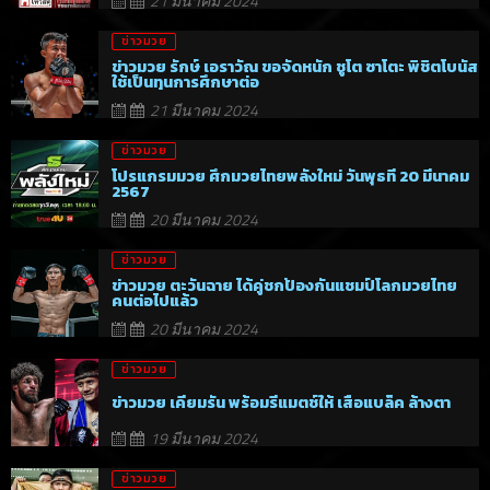
21 มีนาคม 2024
ข่าวมวย
ข่าวมวย รักษ์ เอราวัณ ขอจัดหนัก ชูโต ซาโตะ พิชิตโบนัส
ใช้เป็นทุนการศึกษาต่อ
21 มีนาคม 2024
ข่าวมวย
โปรแกรมมวย ศึกมวยไทยพลังใหม่ วันพุธที่ 20 มีนาคม
2567
20 มีนาคม 2024
ข่าวมวย
ข่าวมวย ตะวันฉาย ได้คู่ชกป้องกันแชมป์โลกมวยไทย
คนต่อไปแล้ว
20 มีนาคม 2024
ข่าวมวย
ข่าวมวย เคียมรัน พร้อมรีแมตช์ให้ เสือแบล็ค ล้างตา
19 มีนาคม 2024
ข่าวมวย