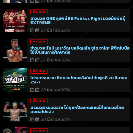
22 มีนาคม 2024
ข่าวมวย
ข่าวมวย ONE ลุมพินี 56 Fairtex Fight มวยมันพันธุ์
EXTREME
21 มีนาคม 2024
ข่าวมวย
ข่าวมวย รักษ์ เอราวัณ ขอจัดหนัก ชูโต ซาโตะ พิชิตโบนัส
ใช้เป็นทุนการศึกษาต่อ
21 มีนาคม 2024
ข่าวมวย
โปรแกรมมวย ศึกมวยไทยพลังใหม่ วันพุธที่ 20 มีนาคม
2567
20 มีนาคม 2024
ข่าวมวย
ข่าวมวย ตะวันฉาย ได้คู่ชกป้องกันแชมป์โลกมวยไทย
คนต่อไปแล้ว
20 มีนาคม 2024
ข่าวมวย