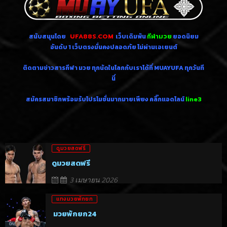
สนับสนุนโดย
UFA88S.COM
เว็บเดิมพัน
กีฬามวย
ยอดนิยม
อันดับ 1
เว็บตรงมั่นคงปลอดภัย ไม่
ผ่านเอเยนต์
ติดตามข่าวสารกีฬา มวย ทุกนัดในโลกกับเราได้ที่ MUAYUFA ทุกวันที
นี่
สมัครสมาชิกพร้อมรับโปรโมชั่นมากมายเพียง คลิ๊กแอดไลน์
line3
ดูมวยสดฟรี
ดูมวยสดฟรี
3 เมษายน 2026
แทงมวยพักยก
มวยพักยก24