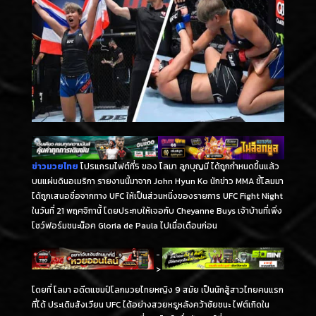
ข่าวมวยไทย
โปรแกรมไฟต์ที่5 ของ โลมา ลูกบุญมี ได้ถูกกำหนดขึ้นแล้ว
บนแผ่นดินอเมริกา รายงานนี้มาจาก John Hyun Ko นักข่าว MMA ชี้โลมมา
ได้ถูกเสนอชื่อจากทาง UFC ให้เป็นส่วนหนึ่งของรายการ UFC Fight Night
ในวันที่ 21 พฤศจิกานี้ โดยประกบให้เจอกับ Cheyanne Buys เจ้าบ้านที่เพิ่ง
โชว์ฟอร์มชนะน็อค Gloria de Paula ไปเมื่อเดือนก่อน
-
>
โดยที่ โลมา อดีตแชมป์โลกมวยไทยหญิง 9 สมัย เป็นนักสู้สาวไทยคนแรก
ที่ได้ ประเดิมสังเวียน UFC ได้อย่างสวยหรูหลังคว้าชัยชนะ ไฟต์เกิดใน