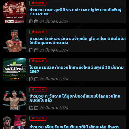
ข่าวมวย
ข่าวมวย ONE ลุมพินี 56 Fairtex Fight มวยมันพันธุ์
EXTREME
21 มีนาคม 2024
ข่าวมวย
ข่าวมวย รักษ์ เอราวัณ ขอจัดหนัก ชูโต ซาโตะ พิชิตโบนัส
ใช้เป็นทุนการศึกษาต่อ
21 มีนาคม 2024
ข่าวมวย
โปรแกรมมวย ศึกมวยไทยพลังใหม่ วันพุธที่ 20 มีนาคม
2567
20 มีนาคม 2024
ข่าวมวย
ข่าวมวย ตะวันฉาย ได้คู่ชกป้องกันแชมป์โลกมวยไทย
คนต่อไปแล้ว
20 มีนาคม 2024
ข่าวมวย
ข่าวมวย เคียมรัน พร้อมรีแมตช์ให้ เสือแบล็ค ล้างตา