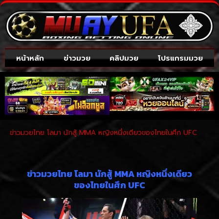
หน้าหลัก
ข่าวมวย
คลิปมวย
โปรแกรมมวย
ข่าวมวยไทย โลมา นักสู้ MMA หญิงหนึ่งเดียวของไทยในศึก UFC
ข่าวมวยไทย โลมา นักสู้ MMA หญิงหนึ่งเดียว
ของไทยในศึก UFC