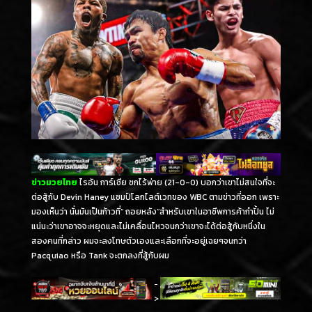
ข่าวมวยไทย
ไรอัน การ์เชีย ชกไร้พ่าย (21-0-0) บอกว่าเขาไม่สนใจที่จะ
ต่อสู้กับ Devin Haney แชมป์โลกไลต์เวทของ WBC ตามข่าวที่ออก เพราะ
มองเห็นว่า นั่นมันเป็นก้าวที่“ ถอยหลัง”สำหรับเขาในอาชีพการค้ากำปั้น ไม่
แน่นะว่าเขาอาจจะหยุดและไม่เคลื่อนไหวจนกว่าเขาจะได้ต่อสู้กับหนึ่งใน
สองคนที่กล่าว ผมจะลงโทษตัวเองและเลือกที่จะอยู่เฉยๆจนกว่า
Pacquiao หรือ Tank จะตกลงที่สู้กับผม
-
>