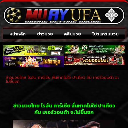
หน้าหลัก
ข่าวมวย
คลิปมวย
โปรแกรมมวย
ข่าวมวยไทย ไรอัน การ์เชีย ลั่นหากไม่ใช่ ปาเกียว กับ เกอร์วอนต้า จะ
ไม่ขึ้นชก
ข่าวมวยไทย ไรอัน การ์เชีย ลั่นหากไม่ใช่ ปาเกียว
กับ เกอร์วอนต้า จะไม่ขึ้นชก