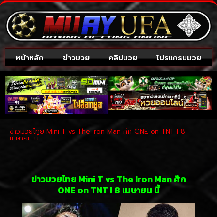
หน้าหลัก
ข่าวมวย
คลิปมวย
โปรแกรมมวย
ข่าวมวยไทย Mini T vs The Iron Man ศึก ONE on TNT I 8
เมษายน นี้
ข่าวมวยไทย Mini T vs The Iron Man ศึก
ONE on TNT I 8 เมษายน นี้