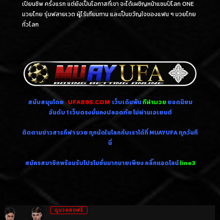
เปียนชิพ ครั้งแรก แต่ยังเป็นโอกาสที่เขา จะได้เผชิญหน้าแชมป์โลก ONE
มวยไทย รุ่นฟลายเวต ผู้ไร้เทียมทาน และเป็นขวัญใจของแฟน ๆ มวยไทย
ทั่วโลก
สนับสนุนโดย
UFA88S.COM
เว็บเดิมพัน
กีฬามวย
ยอดนิยม
อันดับ 1
เว็บตรงมั่นคงปลอดภัย ไม่
ผ่านเอเยนต์
ติดตามข่าวสารกีฬา มวย ทุกนัดในโลกกับเราได้ที่ MUAYUFA ทุกวันที
นี่
สมัครสมาชิกพร้อมรับโปรโมชั่นมากมายเพียง คลิ๊กแอดไลน์
line3
ดูมวยสดฟรี