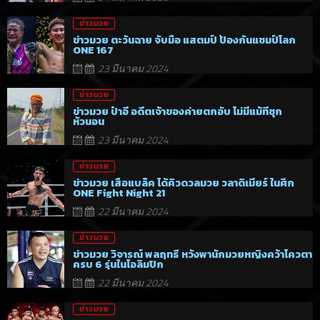
ข่าวมวย
ข่าวมวย ตะวันฉาย จับมือ แสตมป์ ป้องกันแชมป์โลก
ONE 167
23 มีนาคม 2024
ข่าวมวย
ข่าวมวย ป๋าอี อดีตเจ้าของค่ายตกอับ ไม่มีแม้ที่ซุก
หัวนอน
23 มีนาคม 2024
ข่าวมวย
ข่าวมวย เสือแบล็ค ได้คิวดวลมวย วลาดิเมียร์ ในศึก
ONE Fight Night 21
22 มีนาคม 2024
ข่าวมวย
ข่าวมวย วิจารณ์ พลฤทธิ์ หวังพานักมวยหญิงคว้าโควตา
ครบ 6 รุ่นในโอลิมปิก
22 มีนาคม 2024
ข่าวมวย