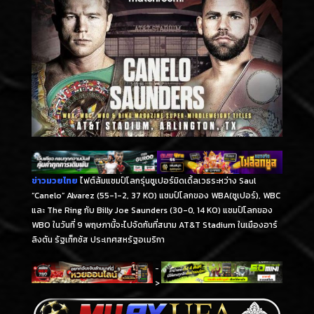
ข่าวมวยไทย
ไฟต์ล้มแชมป์โลกรุ่นซูเปอร์มิดเดิ้ลเวธระหว่าง Saul
“Canelo” Alvarez (55-1-2, 37 KO) แชมป์โลกของ WBA(ซูเปอร์), WBC
และ The Ring กับ Billy Joe Saunders (30-0, 14 KO) แชมป์โลกของ
WBO ในวันที่ 9 พฤษภานี้จะไปจัดกันที่สนาม AT&T Stadium ในเมืองอาร์
ลิงตัน รัฐเท็กซัส ประเทศสหรัฐอเมริกา
-
>