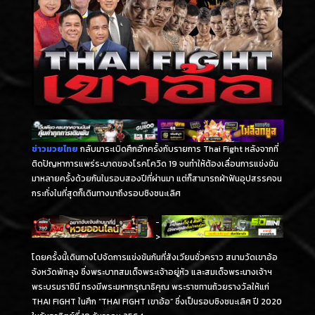
ข่าวมวยไทย
กลับมาระเบิดศึกอีกครั้งกับรายการ Thai Fight หลังจากที่
ติดปัญหาการแพร่ระบาดของโรคโควิด 19 จนทำให้ต้องเลื่อนการแข่งขัน
มาหลายครั้งด้วยกันในรอบสองปีที่ผ่านมา แต่ก็สามารถฝ่าฟันอุปสรรคจน
กระทั่งในที่สุดก็เดินทางมาถึงรอบชิงชนะเลิศ
-
>
โดยครั้งนี้เดินทางไปจัดการแข่งขันกันที่สังเวียนชั่วคราว สนามวัดเขาอ้อ
จังหวัดพัทลุง ซึ่งพระบาทสมเด็จพระเจ้าอยู่หัว และสมเด็จพระนางเจ้าฯ
พระบรมราชินี ทรงมีพระมหากรุณาธิคุณ พระราชทานถ้วยรางวัลให้แก่
THAI FIGHT ในศึก “THAI FIGHT เขาอ้อ” ซึ่งเป็นรอบชิงชนะเลิศ ปี 2020