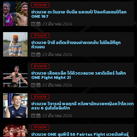
ข่าวมวย
ข่าวมวย ตะวันฉาย จับมือ แสตมป์ ป้องกันแชมป์โลก
ONE 167
23 มีนาคม 2024
ข่าวมวย
ข่าวมวย ป๋าอี อดีตเจ้าของค่ายตกอับ ไม่มีแม้ที่ซุก
หัวนอน
23 มีนาคม 2024
ข่าวมวย
ข่าวมวย เสือแบล็ค ได้คิวดวลมวย วลาดิเมียร์ ในศึก
ONE Fight Night 21
22 มีนาคม 2024
ข่าวมวย
ข่าวมวย วิจารณ์ พลฤทธิ์ หวังพานักมวยหญิงคว้าโควตา
ครบ 6 รุ่นในโอลิมปิก
22 มีนาคม 2024
ข่าวมวย
ข่าวมวย ONE ลุมพินี 56 Fairtex Fight มวยมันพันธุ์