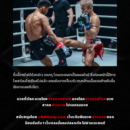
ทั้งนี้จากไฟต์ดังกล่าว เทเครุ โดนเตะจนขาเป็นแผลไหม้ ซึ่งก่อนหน้านี้มีการ
โพสต์ลงโซเชียลไปแล้ว แถมยังบาดเจ็บบริเวณกล้ามเนื้อแขนซ้ายถึงขั้น
ฉีกขาดเลยทีเดียว
มวยทั่วโลก มวยไทย
ข่าวมวยสากล
มวยโลก
ข่าวมวยไทย
มวย
สากล
ข่าวมวย
โปรแกรมมวย
สนับสนุนโดย
ufa88svip.com
เว็บเดิมพันมวย
ข่าวมวย
ยอด
นิยมอันดับ 1
เว็บตรงมั่นคงปลอดภัย ไม่
ผ่านเอเยนต์