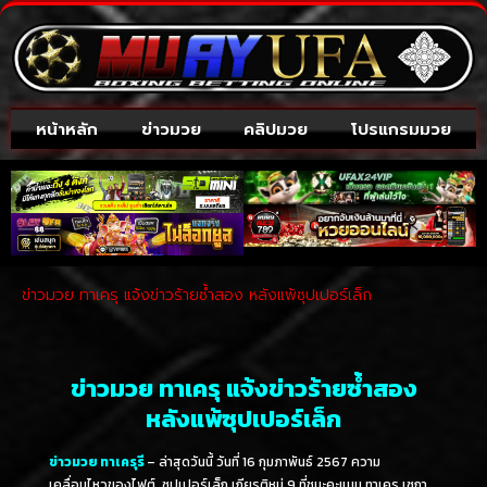
หน้าหลัก
ข่าวมวย
คลิปมวย
โปรแกรมมวย
ข่าวมวย ทาเครุ แจ้งข่าวร้ายซ้ำสอง หลังแพ้ซุปเปอร์เล็ก
ข่าวมวย ทาเครุ แจ้งข่าวร้ายซ้ำสอง
หลังแพ้ซุปเปอร์เล็ก
ข่าวมวย ทาเครุรี
– ล่าสุดวันนี้ วันที่ 16 กุมภาพันธ์ 2567 ความ
เคลื่อนไหวของไฟต์ ซุปเปอร์เล็ก เกียรติหมู่ 9 ที่ชนะคะแนน ทาเครุ เซกา