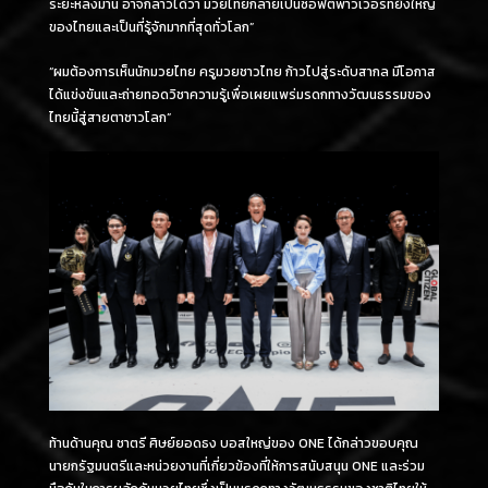
ระยะหลังมานี้ อาจกล่าวได้ว่า มวยไทยกลายเป็นซอฟต์พาวเวอร์ที่ยิ่งใหญ่
ของไทยและเป็นที่รู้จักมากที่สุดทั่วโลก”
“ผมต้องการเห็นนักมวยไทย ครูมวยชาวไทย ก้าวไปสู่ระดับสากล มีโอกาส
ได้แข่งขันและถ่ายทอดวิชาความรู้เพื่อเผยแพร่มรดกทางวัฒนธรรมของ
ไทยนี้สู่สายตาชาวโลก”
ท้านด้านคุณ ชาตรี ศิษย์ยอดธง บอสใหญ่ของ ONE ได้กล่าวขอบคุณ
นายกรัฐมนตรีและหน่วยงานที่เกี่ยวข้องที่ให้การสนับสนุน ONE และร่วม