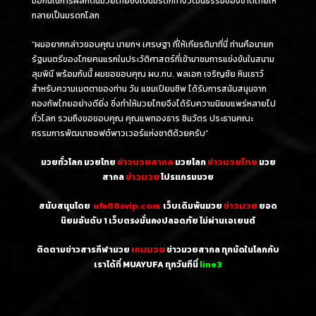
มือกันในการผลักดันมวยไทยซึ่งเป็นมรดกทางวัฒนธรรมของชาติไทยให้
กลายเป็นมรดกโลก
“ผมอยากกล่าวขอบคุณ นายกฯ เศรษฐา ที่ให้เกียรติมาที่นี่ ท่านคือนายก
รัฐมนตรีของไทยคนแรกในประวัติศาสตร์ที่เข้ามาชมการแข่งขันในสนาม
ลุมพินี พร้อมกันนี้ ผมขอขอบคุณ ผบ.ทบ. พลเอก เจริญชัย หินเธาว์
สำหรับความเมตตาของท่าน วัน แชมเปียนชิพ ได้รับการสนับสนุนจาก
กองทัพไทยอย่างดียิ่ง ซึ่งทำให้มวยไทยจึงได้รับความนิยมแพร่หลายไป
ทั่วโลก รวมถึงขอขอบคุณ คุณแพทองธาร ชินวัตร ประธานคณะ
กรรมการพัฒนาซอฟต์พาวเวอร์แห่งชาติด้วยครับ”
มวยทั่วโลก มวยไทย
ข่าวมวยสากล
มวยโลก
ข่าวมวยไทย
มวย
สากล
ข่าวมวย
โปรแกรมมวย
สนับสนุนโดย
ufa88svip.com
เว็บเดิมพันมวย
ข่าวมวย
ยอด
นิยมอันดับ 1
เว็บตรงมั่นคงปลอดภัย ไม่
ผ่านเอเยนต์
ติดตามข่าวสารกีฬามวย
เกมมวย
ข่าวมวยสากล ทุกนัดในโลกกับ
เราได้ที่ MUAYUFA ทุกวันทีนี่
line3