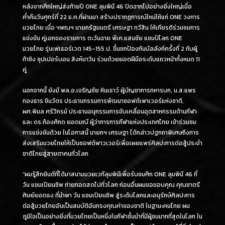
หลังจากศึกใหญ่ส่งท้ายปี ONE ลุมพินี 46 ปิดฉากไปอย่างยิ่งใหญ่เมื่อ
ค่ำคืนวันศุกร์ที่ 22 ธ.ค.ที่ผ่านมา สร้างปรากฏการณ์ใหม่ให้แก่ ONE วงการ
มวยไทย เมื่อ ฯพณฯ นายกรัฐมนตรี เศรษฐา ทวีสิน ให้เกียรติร่วมชมการ
แข่งขัน คู่เอกของรายการ ตะวันฉาย พีเค.แสนชัย แชมป์โลก ONE
มวยไทย รุ่นเฟเธอร์เวต 145-155 ป. ขึ้นชกป้องกันบัลลังก์ครั้งที่ 2 กับผู้
ท้าชิง ซุปเปอร์บอน สิงห์มาวิน ร่วมด้วยยอดฝีมือระดับแถวหน้าทั้งหมด 11
คู่
นอกจากนี้ ยังมี พล.อ.เจริญชัย หินเธาว์ ผู้บัญชาการทหารบก, น.ส.แพร
ทองธาร ชินวัตร ประธานกรรมการพัฒนาซอฟต์เพาเวอร์แห่งชาติ,
ผศ.พิมล ศรีวิกรม์ ประธานอนุกรรมการขับเคลื่อนอุตสาหกรรมด้านกีฬา
และ ดร.ก้องศักด ยอดมณี ผู้ว่าการการกีฬาแห่งประเทศไทย เข้าร่วมชม
การแข่งขันด้วย ในโอกาสนี้ นายกฯ เศรษฐา ได้กล่าวปฐกถาพิเศษถึงการ
ส่งเสริมมวยไทยให้เป็นซอฟต์พาวเวอร์เพื่อเผยแพร่ศิลปะการต่อสู้ประจำ
ชาติไทยสู่สายตาคนทั่วโลก
“ผมรู้สึกยินดีที่ได้มาสนามมวยเวทีลุมพินีเพื่อรับชมศึก ONE ลุมพินี 46 ที่
วัน แชมเปียนชิพ ถ่ายทอดสดไปทั่วโลก ก่อนอื่นผมขอขอบคุณ คุณชาตรี
ศิษย์ยอดธง ที่นำพา วัน แชมเปียนชิพ สู่ระดับโลกและอนุรักษ์ศิลปะการ
ต่อสู้มวยไทยอันเป็นสมบัติอันทรงคุณค่าของชาติ ในฐานะคนไทย ผม
ภูมิใจเป็นอย่างยิ่งที่มวยไทยเป็นหนึ่งในกีฬาชั้นนำที่มีผู้ชมมากที่สุดในโลก ใน