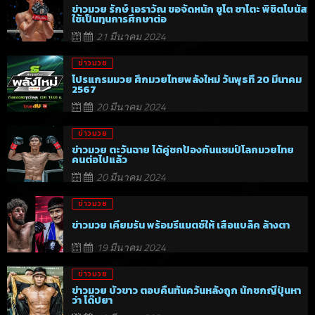
ข่าวมวย รักษ์ เอราวัณ ขอจัดหนัก ชูโต ซาโตะ พิชิตโบนัส
ใช้เป็นทุนการศึกษาต่อ
21 มีนาคม 2024
ข่าวมวย
โปรแกรมมวย ศึกมวยไทยพลังใหม่ วันพุธที่ 20 มีนาคม
2567
20 มีนาคม 2024
ข่าวมวย
ข่าวมวย ตะวันฉาย ได้คู่ชกป้องกันแชมป์โลกมวยไทย
คนต่อไปแล้ว
20 มีนาคม 2024
ข่าวมวย
ข่าวมวย เคียมรัน พร้อมรีแมตช์ให้ เสือแบล็ค ล้างตา
19 มีนาคม 2024
ข่าวมวย
ข่าวมวย บัวขาว ตอบคืนทันควันหลังถูก นักชกญี่ปุ่นหา
ว่า โด๊ปยา