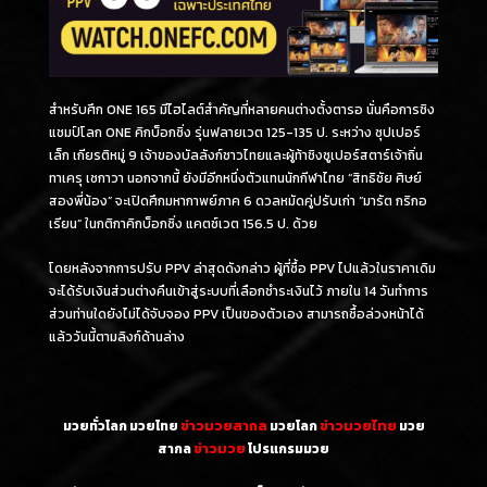
สำหรับศึก ONE 165 มีไฮไลต์สำคัญที่หลายคนต่างตั้งตารอ นั่นคือการชิง
แชมป์โลก ONE คิกบ็อกซิ่ง รุ่นฟลายเวต 125-135 ป. ระหว่าง ซุปเปอร์
เล็ก เกียรติหมู่ 9 เจ้าของบัลลังก์ชาวไทยและผู้ท้าชิงซูเปอร์สตาร์เจ้าถิ่น
ทาเครุ เซกาวา นอกจากนี้ ยังมีอีกหนึ่งตัวแทนนักกีฬาไทย “สิทธิชัย ศิษย์
สองพี่น้อง” จะเปิดศึกมหากาพย์ภาค 6 ดวลหมัดคู่ปรับเก่า “มารัต กริกอ
เรียน” ในกติกาคิกบ็อกซิ่ง แคตช์เวต 156.5 ป. ด้วย
โดยหลังจากการปรับ PPV ล่าสุดดังกล่าว ผู้ที่ซื้อ PPV ไปแล้วในราคาเดิม
จะได้รับเงินส่วนต่างคืนเข้าสู่ระบบที่เลือกชำระเงินไว้ ภายใน 14 วันทำการ
ส่วนท่านใดยังไม่ได้จับจอง PPV เป็นของตัวเอง สามารถซื้อล่วงหน้าได้
แล้ววันนี้ตามลิงก์ด้านล่าง
มวยทั่วโลก มวยไทย
ข่าวมวยสากล
มวยโลก
ข่าวมวยไทย
มวย
สากล
ข่าวมวย
โปรแกรมมวย