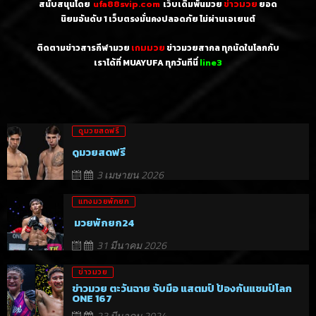
สนับสนุนโดย
ufa88svip.com
เว็บเดิมพันมวย
ข่าวมวย
ยอด
นิยมอันดับ 1
เว็บตรงมั่นคงปลอดภัย ไม่
ผ่านเอเยนต์
ติดตามข่าวสารกีฬามวย
เกมมวย
ข่าวมวยสากล ทุกนัดในโลกกับ
เราได้ที่ MUAYUFA ทุกวันทีนี่
line3
ดูมวยสดฟรี
ดูมวยสดฟรี
3 เมษายน 2026
แทงมวยพักยก
มวยพักยก24
31 มีนาคม 2026
ข่าวมวย
ข่าวมวย ตะวันฉาย จับมือ แสตมป์ ป้องกันแชมป์โลก
ONE 167
23 มีนาคม 2024