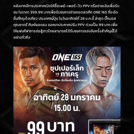
หลังจากมีการประกาศเปิดให้ซื้อเพย์-เพอร์-วิว PPV หรือจ่ายเงินเพื่อรับ
ชม ในราคา 399.99 บาทเพื่อรับชมการถ่ายทอดสดศึก ONE 165 ที่จะจัด
ขึ้นที่กรุงโตเกียว ประเทศญี่ปุ่น ในวันอาทิตย์ที่ 28 ม.ค.นี้ ล่าสุด บิ๊กบอส
คุณชาตรี ศิษย์ยอดธง ออกมาประกาศปรับ PPV ด่วนเป็น 99 บาท เพื่อ
ให้แฟนกีฬาการต่อสู้ชาวไทยสามารถได้รับชมการแข่งขันครั้งสำคัญนี้ได้
อย่างทั่วถึง