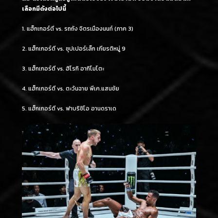
เลือกมีดังต่อไปนี้
1. แฮ็กเกอร์ตี vs. รถถัง จิตรเมืองนนท์ (ภาค 3)
2. แฮ็กเกอร์ตี vs. ซุปเปอร์เล็ก เกียรติหมู่ 9
3. แฮ็กเกอร์ตี vs. ฮิโรกิ อากิโมโตะ
4. แฮ็กเกอร์ตี vs. ตะวันฉาย พีเค.แสนชัย
5. แฮ็กเกอร์ตี vs. ฟาบริซิโอ อานดราเด