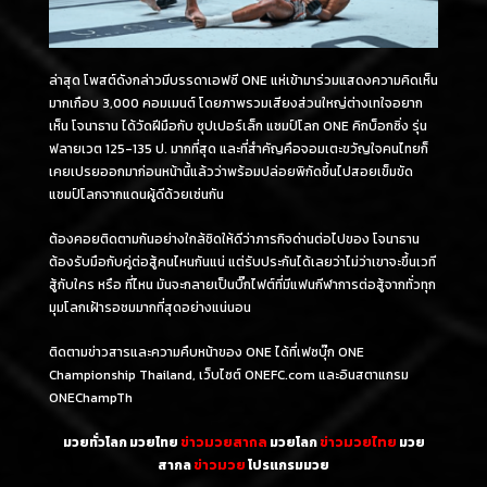
ล่าสุด โพสต์ดังกล่าวมีบรรดาเอฟซี ONE แห่เข้ามาร่วมแสดงความคิดเห็น
มากเกือบ 3,000 คอมเมนต์ โดยภาพรวมเสียงส่วนใหญ่ต่างเทใจอยาก
เห็น โจนาธาน ได้วัดฝีมือกับ ซุปเปอร์เล็ก แชมป์โลก ONE คิกบ็อกซิ่ง รุ่น
ฟลายเวต 125-135 ป. มากที่สุด และที่สำคัญคือจอมเตะขวัญใจคนไทยก็
เคยเปรยออกมาก่อนหน้านี้แล้วว่าพร้อมปล่อยพิกัดขึ้นไปสอยเข็มขัด
แชมป์โลกจากแดนผู้ดีด้วยเช่นกัน
ต้องคอยติดตามกันอย่างใกล้ชิดให้ดีว่าภารกิจด่านต่อไปของ โจนาธาน
ต้องรับมือกับคู่ต่อสู้คนไหนกันแน่ แต่รับประกันได้เลยว่าไม่ว่าเขาจะขึ้นเวที
สู้กับใคร หรือ ที่ไหน มันจะกลายเป็นบิ๊กไฟต์ที่มีแฟนกีฬาการต่อสู้จากทั่วทุก
มุมโลกเฝ้ารอชมมากที่สุดอย่างแน่นอน
ติดตามข่าวสารและความคืบหน้าของ ONE ได้ที่เฟซบุ๊ก ONE
Championship Thailand, เว็บไซต์ ONEFC.com และอินสตาแกรม
ONEChampTh
มวยทั่วโลก มวยไทย
ข่าวมวยสากล
มวยโลก
ข่าวมวยไทย
มวย
สากล
ข่าวมวย
โปรแกรมมวย