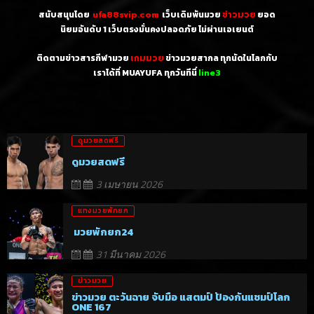
สนับสนุนโดย
ufa88svip.com
เว็บเดิมพันมวย
ข่าวมวย
ยอด
นิยมอันดับ 1
เว็บตรงมั่นคงปลอดภัย ไม่
ผ่านเอเยนต์
ติดตามข่าวสารกีฬามวย
เกมมวย
ข่าวมวยสากล ทุกนัดในโลกกับ
เราได้ที่ MUAYUFA ทุกวันทีนี่
line3
ดูมวยสดฟรี
ดูมวยสดฟรี
3 เมษายน 2026
แทงมวยพักยก
มวยพักยก24
31 มีนาคม 2026
ข่าวมวย
ข่าวมวย ตะวันฉาย จับมือ แสตมป์ ป้องกันแชมป์โลก
ONE 167