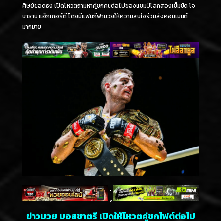
ศิษย์ยอดธง เปิดโหวตถามหาคู่ชกคนต่อไปของแชมป์โลกสองเข็มขัด โจ
นาธาน แฮ็กเกอร์ตี โดยมีแฟนกีฬามวยให้ความสนใจร่วมส่งคอมเมนต์
มากมาย
-
>
ข่าวมวย บอสชาตรี เปิดให้โหวตคู่ชกไฟต์ต่อไป