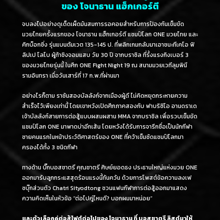
ของ โจนาธาน แฮ็กเกอร์ตี
จบลงไปอย่างดุเด็ดเผ็ดมันสมการรอคอยสำหรับการป้องกันเข็มขัด
มวยไทยครั้งแรกของ โจนาธาน แฮ็กเกอร์ตี แชมป์โลก ONE มวยไทย และ
คิกบ็อกซิ่ง รุ่นแบนตัมเวต 135-145 ป. ที่พลิกเกมกลับมาเอาชนะทีเคโอ ฟิ
ลิปเป โลโบ ผู้ท้าชิงจอมแสบ วัย 30 ปี จากบราซิล ที่รั้งแรงกิงเบอร์ 3
ของมวยไทยรุ่นนี้ ในศึก ONE Fight Night 19 ณ สนามมวยเวทีลุมพินี
รามอินทรา เมื่อวันเสาร์ที่ 17 ก.พ.ที่ผ่านมา
อย่างไรก็ตาม ราชันสองบัลลังก์จากเมืองผู้ดี ไม่คิดหยุดกระหายความ
สำเร็จไว้เพียงเท่านี้ โดยเขาหวังเปิดศึกภาคสองกับ ฟาบริซิโอ อานดราเด
เจ้าบัลลังก์สายการต่อสู้แบบผสมผสาน MMA จากบราซิล เพื่อรวบเข็มขัด
แชมป์โลก ONE มาพาดบ่าอีกเส้น โดยหวังได้รับการจารึกชื่อเป็นนักกีฬา
ชายคนแรกในหน้าประวัติศาสตร์ของ ONE ที่คว้าเข็มชัดแชมป์โลกมา
ครองได้ทั้ง 3 ชนิดกีฬา
ทางด้าน บิ๊กบอสชาตรี คุณชาตรี ศิษย์ยอดธง ประธานใหญ่แห่งมวย ONE
ออกมารับลูกกระแสสุดร้อนแรงนี้ทันควัน ด้วยการโพสต์ข้อความลงเฟ
ซบุ๊กส่วนตัว Chatri Sityodtong ชวนแฟนกีฬาการต่อสู้ออกมาแสดง
ความคิดเห็นในหัวข้อ “ต่อไปคู่ไหนดี? บอกผมมาหน่อย”
และตัวเลือกคู่ต่อสู้ไฟต์ต่อไปของ โจนาธาน ที่ บอสชาตรี ลิสต์มาให้