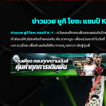
ข่าวมวย ยูกิ โยซะ แชมป์ K
ข่าวมวย ยูกิ โยซะ แชมป์ K-1
– ควันหลงศึกสองฝั่งสองแผ่นดินไทย-ยุ่
กำลังจะมีคิวป้องกันตำแหน่งกับ คัน นากามูระ เพื่อนร่วมชาติ ในวันท
เวท ชาวไทย เพื่อล้างแค้นให้กับ ทาเครุ เซกาวา นักสู้รุ่นพี่