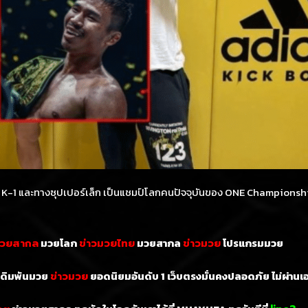
กับ K-1 และทางซุปเปอร์เล็ก เป็นแชมป์โลกคนปัจจุบันของ ONE Champions
มวยโลก
มวยสากล
โปรแกรมมวย
มวยสากล
ข่าวมวยไทย
ข่าวมวย
เดิมพันมวย
ยอดนิยมอันดับ 1
เว็บตรงมั่นคงปลอดภัย ไม่
ผ่านเ
ข่าวมวย