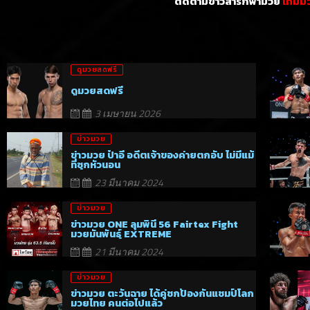
ติดตามข่าวสารกีฬามวย
เกมม
ดูมวยสดฟรี
ดูมวยสดฟรี
3 เมษายน 2026
ข่าวมวย
ข่าวมวย ป๋าอี อดีตเจ้าของค่ายตกอับ ไม่มีแม้
ที่ซุกหัวนอน
23 มีนาคม 2024
ข่าวมวย
ข่าวมวย ONE ลุมพินี 56 Fairtex Fight
มวยมันพันธุ์ EXTREME
21 มีนาคม 2024
ข่าวมวย
ข่าวมวย ตะวันฉาย ได้คู่ชกป้องกันแชมป์โลก
มวยไทย คนต่อไปแล้ว