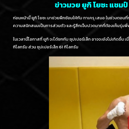
ข่าวมวย ยูกิ โยซะ แชมป์ 
ก่อนหน้านี้ ยูกิ โยซะ มาช่วยฝึกซ้อมให้กับ ทาเครุ เสมอ ในช่วงตอนที่ก
ความสนิทสนมเป็นการส่วนตัว และรู้สึกเจ็บปวดมากที่ต้องเห็นรุ่นพี่
ในเวลานี้โอกาสที่ ยูกิ จะได้ชกกับ ซุปเปอร์เล็ก อาจจะยังไม่เกิดขึ้น
กิโลกรัม ส่วน ซุปเปอร์เล็ก 61 กิโลกรัม