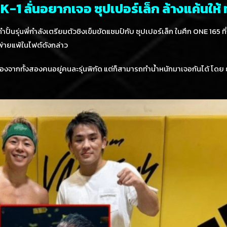
K-1 ลั่นอยากเจอ ซุปเปอร์เล็ก ล้างแค้นให้ 
ำปั้นรุ่นพี่กำลังเตรียมตัวชิงเข็มขัดแชมป์กับ ซุปเปอร์เล็ก ในศึก ONE 165 ที่ญ
พ่ายแพ้ในไฟต์ดังกล่าว
 เนื่องจากทั้งสองคนอยู่คนละรุ่นพิกัด แต่ก็สามารถทำน้ำหนักมาเจอกันได้ โดย ยู