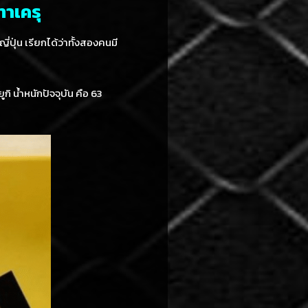
ทาเครุ
ี่ปุ่น เรียกได้ว่าทั้งสองคนมี
กิ น้ำหนักปัจจุบัน คือ 63