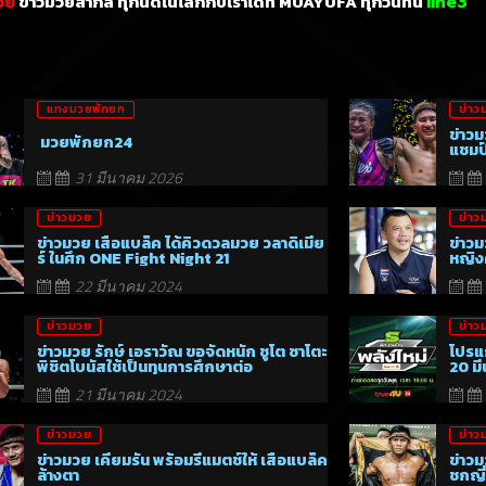
ข่าวมวยสากล ทุกนัดในโลกกับเราได้ที่ MUAYUFA ทุกวันทีนี่
วย
line3
แทงมวยพักยก
ข่าว
ข่าวม
มวยพักยก24
แชมป
31 มีนาคม 2026
ข่าวมวย
ข่าว
ข่าวมวย เสือแบล็ค ได้คิวดวลมวย วลาดิเมีย
ข่าวม
ร์ ในศึก ONE Fight Night 21
หญิงค
22 มีนาคม 2024
ข่าวมวย
ข่าว
ข่าวมวย รักษ์ เอราวัณ ขอจัดหนัก ชูโต ซาโตะ
โปรแ
พิชิตโบนัสใช้เป็นทุนการศึกษาต่อ
20 ม
21 มีนาคม 2024
ข่าวมวย
ข่าว
ข่าวมวย เคียมรัน พร้อมรีแมตช์ให้ เสือแบล็ค
ข่าวม
ล้างตา
ชกญี่