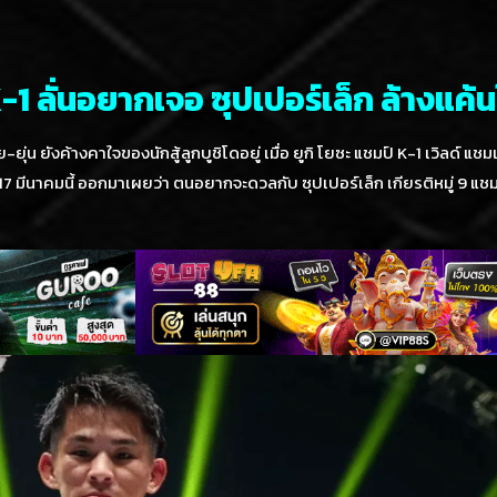
-1 ลั่นอยากเจอ ซุปเปอร์เล็ก ล้างแค้นใ
น ยังค้างคาใจของนักสู้ลูกบูชิโดอยู่ เมื่อ ยูกิ โยซะ แชมป์ K-1 เวิลด์ แชมเป
ี่ 17 มีนาคมนี้ ออกมาเผยว่า ตนอยากจะดวลกับ ซุปเปอร์เล็ก เกียรติหมู่ 9 แช