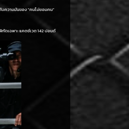
ด้พบกับความมันของ “คนไม่ยอมคน”
ยพิกัดเฉพาะ แคตช์เวต 142 ปอนด์