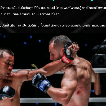
ะมีการแข่งขันขึ้นในวันศุกร์ที่ 5 เมษายนนี้ โดยแฟนกีฬาต่อสู้ชาวไทยจะไ
่ขอมาสานต่อผลงานอันร้อนแรงจากปีที่แล้ว
ญี่ปุ่นที่ได้โอกาสเปิดตัวให้คนทั่วโลกได้จดจำ โดยจะดวลกันในกติกามวยไท