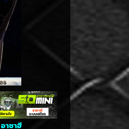
 อาซาฮี