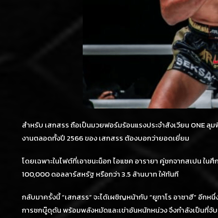
สำหรับ เสกสรร ถือเป็นมวยฟอร์มร้อนแรงประจำสังเวียน ONE ลุมพินี
งานตลอดทั้งปี 2566 ของ เสกสรร ต้องบอกว่ายอดเยี่ยม
โดยเฉพาะในไฟต์ที่เอาชนะน็อก ไอแซค อารายา คู่ชกจากสเปน ในศึก 
100,000 ดอลลาร์สหรัฐ หรือกว่า 3.5 ล้านบาท ให้ทันที
กลับมาครั้งนี้ “เสกสรร” จะได้เผชิญหน้ากับ “ยูทาโร อาซาฮี” อีกหนึ
การชกบู๊ดุดัน พร้อมพลังหมัดและเข่าอันหนักหน่วง จึงกำลังเป็นที