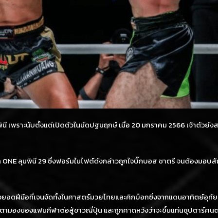
 เพราะนับตั้งแต่เปิดตัวในนัดปฐมฤกษ์ เมื่อ 20 มกราคม 2566 เจ้าตัวยังส
ONE ลุมพินี 29 ซึ่งฟอร์มในไฟต์ดังกล่าวถูกใจบิ๊กบอส ชาตรี จนต้องมอบ
่งยอดฝีมือที่เจนจัดทั้งในศาสตร์มวยไทยและคิกบ็อกซิ่งจากแดนอาทิตย์อุทัย “ย
่จับตามองของแฟนกีฬาต่อสู้ชาวญี่ปุ่น และถูกคาดหวังว่าจะขึ้นแท่นซุปตาร