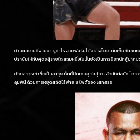
ด้านผลงานที่ผ่านมา ยูทาโร ฉายฟอร์มได้อย่างโดดเด่นเก็บชัยชนะมาน
ปราชัยให้กับคู่ต่อสู้รายใด แถมหนึ่งในนั้นยังเป็นการน็อกนักสู้ม
ด้วยอาวุธเข่าซึ่งเป็นอาวุธเด็ดที่ปิดเกมคู่ต่อสู้มาแล้วนักต่อนัก 
ลุมพินี ด้วยการหยุดสถิติไร้พ่าย 8 ไฟต์ของ เสกสรร