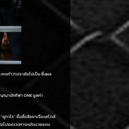
ะกดคำว่าปราชัยไม่เป็น ซึ่งผล
สัญญานักกีฬา ONE มูลค่า
ูทาโร” ขึ้นชื่อลือชาเรื่องสไตล์
์คนต่อไปแห่งวงการหมัดมวยแดน