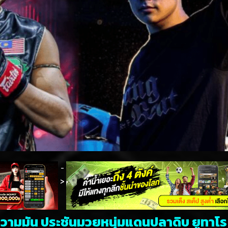
-
>
วามมัน ประชันมวยหนุ่มแดนปลาดิบ ยูทาโร