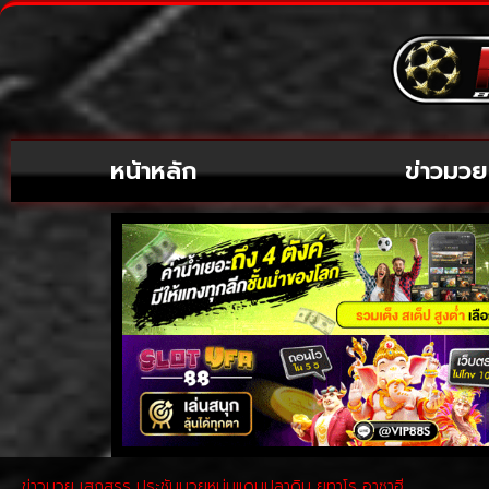
หน้าหลัก
ข่าวมวย
ข่าวมวย เสกสรร ประชันมวยหนุ่มแดนปลาดิบ ยูทาโร อาซาฮี