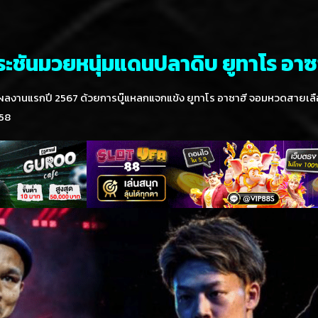
ะชันมวยหนุ่มแดนปลาดิบ ยูทาโร อาซ
ลงานแรกปี 2567 ด้วยการบู๊แหลกแจกแข้ง ยูทาโร อาซาฮี จอมหวดสายเลือดบ
 58