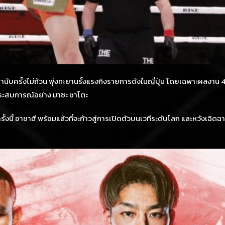
ับครั้งไม่ถ้วน พุ่งทะยานรั้งแรงกิงรายการดังในญี่ปุ่น โดยเฉพาะผลงาน 4 ไ
ากประสบการณ์อย่าง มาซะ ซาโตะ
โดยครั้งนี้ อาซาฮี พร้อมแล้วที่จะก้าวสู่การเปิดตัวบนเวทีระดับโลก และหวัง