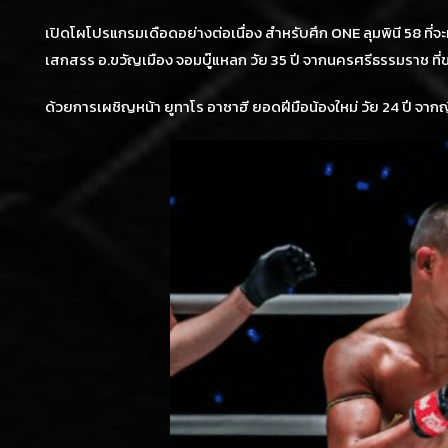
เปิดโผโปรแกรมเดือดอย่างต่อเนื่อง สำหรับศึก ONE ลุมพินี 58 ที่จ
เสกสรร อ.ขวัญเมือง จอมบู๊แหลก วัย 35 ปี จากนครศรีธรรมราช ที
ด้วยการเผชิญหน้า ยูทาโร อาซาฮี ยอดฝีมือน้องใหม่ วัย 24 ปี จาก