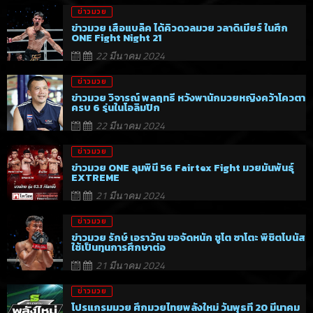
ข่าวมวย
ข่าวมวย เสือแบล็ค ได้คิวดวลมวย วลาดิเมียร์ ในศึก
ONE Fight Night 21
22 มีนาคม 2024
ข่าวมวย
ข่าวมวย วิจารณ์ พลฤทธิ์ หวังพานักมวยหญิงคว้าโควตา
ครบ 6 รุ่นในโอลิมปิก
22 มีนาคม 2024
ข่าวมวย
ข่าวมวย ONE ลุมพินี 56 Fairtex Fight มวยมันพันธุ์
EXTREME
21 มีนาคม 2024
ข่าวมวย
ข่าวมวย รักษ์ เอราวัณ ขอจัดหนัก ชูโต ซาโตะ พิชิตโบนัส
ใช้เป็นทุนการศึกษาต่อ
21 มีนาคม 2024
ข่าวมวย
โปรแกรมมวย ศึกมวยไทยพลังใหม่ วันพุธที่ 20 มีนาคม