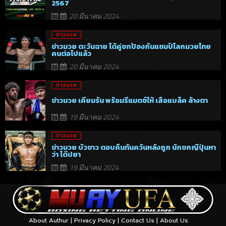
2567
20 มีนาคม 2024
ข่าวมวย
ข่าวมวย ตะวันฉาย ได้คู่ชกป้องกันแชมป์โลกมวยไทย
คนต่อไปแล้ว
20 มีนาคม 2024
ข่าวมวย
ข่าวมวย เคียมรัน พร้อมรีแมตช์ให้ เสือแบล็ค ล้างตา
19 มีนาคม 2024
ข่าวมวย
ข่าวมวย บัวขาว ตอบคืนทันควันหลังถูก นักชกญี่ปุ่นหา
ว่า โด๊ปยา
19 มีนาคม 2024
About Authur
|
Privacy Policy
|
Contact Us
|
About Us