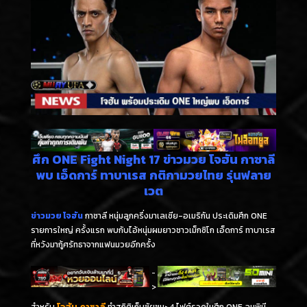
ศึก ONE Fight Night 17 ข่าวมวย โจฮัน กาซาลี
พบ เอ็ดการ์ ทาบาเรส กติกามวยไทย รุ่นฟลาย
เวต
ข่าวมวย โจฮัน
กาซาลี หนุ่มลูกครึ่งมาเลเซีย-อเมริกัน ประเดิมศึก ONE
รายการใหญ่ ครั้งแรก พบกับไอ้หนุ่มผมยาวชาวเม็กซิโก เอ็ดการ์ ทาบาเรส
ที่หวังมากู้ศรัทธาจากแฟนมวยอีกครั้ง
-
>
สำหรับ
โจฮัน กาซาลี
ทำสถิติเก็บชัยชนะ 4 ไฟต์รวดในศึก ONE ลุมพินี