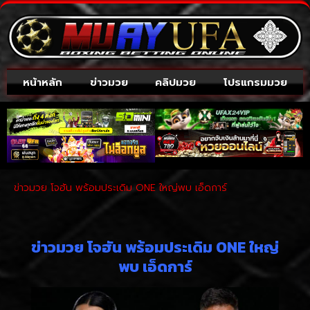
หน้าหลัก
ข่าวมวย
คลิปมวย
โปรแกรมมวย
ข่าวมวย โจฮัน พร้อมประเดิม ONE ใหญ่พบ เอ็ดการ์
ข่าวมวย โจฮัน พร้อมประเดิม ONE ใหญ่
พบ เอ็ดการ์