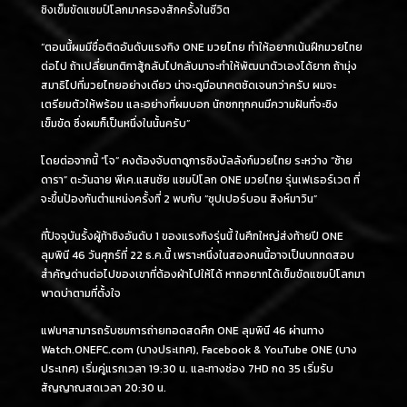
ชิงเข็มขัดแชมป์โลกมาครองสักครั้งในชีวิต
“ตอนนี้ผมมีชื่อติดอันดับแรงกิง ONE มวยไทย ทำให้อยากเน้นฝึกมวยไทย
ต่อไป ถ้าเปลี่ยนกติกาสู้กลับไปกลับมาจะทำให้พัฒนาตัวเองได้ยาก ถ้ามุ่ง
สมาธิไปที่มวยไทยอย่างเดียว น่าจะดูมีอนาคตชัดเจนกว่าครับ ผมจะ
เตรียมตัวให้พร้อม และอย่างที่ผมบอก นักชกทุกคนมีความฝันที่จะชิง
เข็มขัด ซึ่งผมก็เป็นหนึ่งในนั้นครับ”
โดยต่อจากนี้ “โจ” คงต้องจับตาดูการชิงบัลลังก์มวยไทย ระหว่าง “ซ้าย
ดารา” ตะวันฉาย พีเค.แสนชัย แชมป์โลก ONE มวยไทย รุ่นเฟเธอร์เวต ที่
จะขึ้นป้องกันตำแหน่งครั้งที่ 2 พบกับ “ซุปเปอร์บอน สิงห์มาวิน”
ที่ปัจจุบันรั้งผู้ท้าชิงอันดับ 1 ของแรงกิงรุ่นนี้ ในศึกใหญ่ส่งท้ายปี ONE
ลุมพินี 46 วันศุกร์ที่ 22 ธ.ค.นี้ เพราะหนึ่งในสองคนนี้อาจเป็นบททดสอบ
สำคัญด่านต่อไปของเขาที่ต้องฝ่าไปให้ได้ หากอยากได้เข็มขัดแชมป์โลกมา
พาดบ่าตามที่ตั้งใจ
แฟนๆสามารถรับชมการถ่ายทอดสดศึก ONE ลุมพินี 46 ผ่านทาง
Watch.ONEFC.com (บางประเทศ), Facebook & YouTube ONE (บาง
ประเทศ) เริ่มคู่แรกเวลา 19:30 น. และทางช่อง 7HD กด 35 เริ่มรับ
สัญญาณสดเวลา 20:30 น.