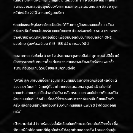
เด่นประจำศึก ONE Fight Night 17 เมื่อวันเสาร์ที่ 9 ธ.ค.ที่ผ่านมา หลังทำ
สนามมวยเวทีลุมพินีลุกเป็นไฟจากการแลกอาวุธเดือดกับ ลุค ลิสซีย์ คู่ชก
หน้าใหม่วัย 27 ปี จากสหรัฐอเมริกา
ก่อนนักชกขวัญใจชาวไทยเป็นฝ่ายได้รับการชูมือชนะคะแนนทั้ง 3 เสียง
กลับมาเก็บชัยชนะในศึกวัน แชมเปียนชิพ เป็นครั้งแรกในรอบ 4 เกม พร้อม
วางเป้าขอพัฒนาฝีมือต่อเนื่อง เพื่อขยับอันดับไปท้าชิงบัลลังก์ ONE
มวยไทย รุ่นเฟเธอร์เวต (145-155 ป.) มาครองให้ได้
ตลอดการแข่งขันทั้ง 3 ยก โจ ประเคนอาวุธครบมือใส่ ลุค แบบไม่มียั้ง แม้
มีอาการบาดเจ็บขาขวาตั้งแต่ยกแรก ท่ามกลางเสียงเชียร์จากแฟนๆทั้ง
สนาม ก่อนจบเกมด้วยชัยชนะสมความตั้งใจ
“ไฟต์นี้ ลุค มาแบบแข็งแกร่งมาก ส่วนผมมีปัญหาขาแตกเลือดไหลตั้งแต่
ช่วงแรก ในยก 1-2 ผมรู้ตัวว่าทำคะแนนและออกอาวุธเข้าเป้าเต็มๆได้
มากกว่า ส่วนยก 3 มีแผ่วลงไปบ้าง หลังครบ 3 ยก ผมมั่นใจว่าตัวเองเป็น
ฝ่ายชนะแน่นอน ถือเป็นเรื่องดีที่ตัวเองสามารถกลับมาเก็บชัยชนะได้อีก
ครั้ง หลังก่อนหน้านี้ผมต้องมารับงานกะทันหันและแพ้มา 3 ไฟต์ติดต่อกัน
ครับ”
เป้าหมายต่อไป โจ พร้อมมุ่งมั่นฝึกซ้อมในกติกามวยไทยเต็มที่อีกครั้ง เพื่อ
พัฒนาฝีมือให้ออกมาดีที่สุดในช่วงโค้งสุดท้ายของอาชีพ โดยขอร่วมลุ้น