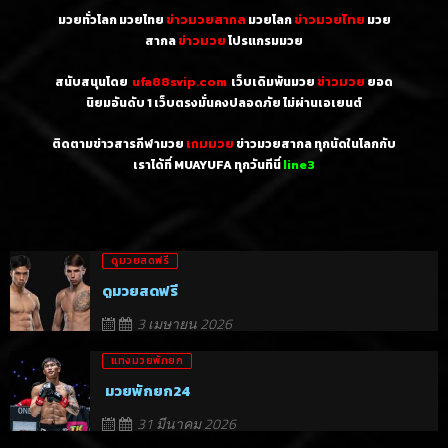
มวยทั่วโลก มวยไทย
ข่าวมวยสากล
มวยโลก
ข่าวมวยไทย
มวย
สากล
ข่าวมวย
โปรแกรมมวย
สนับสนุนโดย
ufa88svip.com
เว็บเดิมพันมวย
ข่าวมวย
ยอด
นิยมอันดับ 1
เว็บตรงมั่นคงปลอดภัย ไม่
ผ่านเอเยนต์
ติดตามข่าวสารกีฬามวย
เกมมวย
ข่าวมวยสากล ทุกนัดในโลกกับ
เราได้ที่ MUAYUFA ทุกวันทีนี่
line3
ดูมวยสดฟรี
ดูมวยสดฟรี
3 เมษายน 2026
แทงมวยพักยก
มวยพักยก24
31 มีนาคม 2026