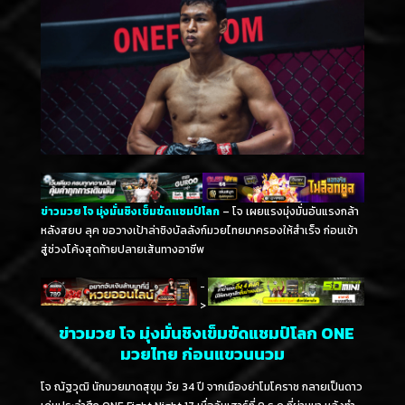
ข่าวมวย โจ มุ่งมั่นชิงเข็มขัดแชมป์โลก
– โจ เผยแรงมุ่งมั่นอันแรงกล้า
หลังสยบ ลุค ขอวางเป้าล่าชิงบัลลังก์มวยไทยมาครองให้สำเร็จ ก่อนเข้า
สู่ช่วงโค้งสุดท้ายปลายเส้นทางอาชีพ
-
>
ข่าวมวย โจ มุ่งมั่นชิงเข็มขัดแชมป์โลก ONE
มวยไทย ก่อนแขวนนวม
โจ ณัฐวุฒิ นักมวยมาดสุขุม วัย 34 ปี จากเมืองย่าโมโคราช กลายเป็นดาว