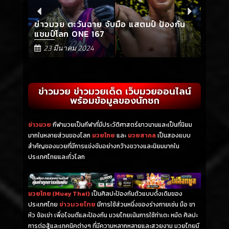
ข่าวมวย ตะวันฉาย จับมือ แสตมป์ ป้องกัน
ข่าวม
แชมป์โลก ONE 167
ที่ซุก
23 มีนาคม 2024
23 
ข่าวมวย ข่าวมวยเด็ด เว็บมวยออนไลน์
พร้อมข้อมูลของนักชก
ข่าวมวย
กีฬามวยเป็นกีฬาที่มีประวัติศาสตร์ยาวนานและเป็นที่นิยม
มากในหลายส่วนของโลก
มวยไทย
และ
มวยสากล
เป็นสองแบบ
สำคัญของมวยที่มีการแข่งขันอย่างกว้างขวางและนิยมมากใน
ประเทศไทยและทั่วโลก
มวยไทย (Muay Thai)
เป็นศิลปะป้องกันตัวแบบดั้งเดิมของ
ประเทศไทย
ข่าวมวยไทย
มีการใช้ส่วนหนึ่งของร่างกายเช่น มือ ขา
หัว ข้อเข่า เพื่อโจมตีและป้องกัน มวยไทยเน้นการใช้ท่าเตะ หมัด ศิลปะ
การต่อสู้และเทคนิคต่างๆ ที่มีความหลากหลายและสวยงาม มวยไทยมี