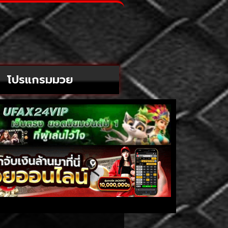
โปรแกรมมวย