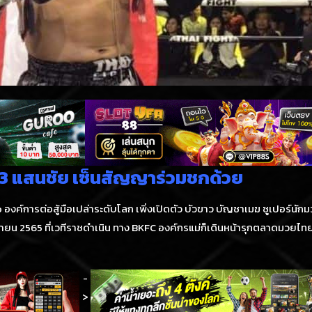
 แสนชัย เซ็นสัญญาร่วมชกด้วย
์การต่อสู้มือเปล่าระดับโลก เพิ่งเปิดตัว บัวขาว บัญชาเมฆ ซูเปอร์นักม
ยายน 2565 ที่เวทีราชดำเนิน ทาง BKFC องค์กรแม่ก็เดินหน้ารุกตลาดมวยไท
-
>