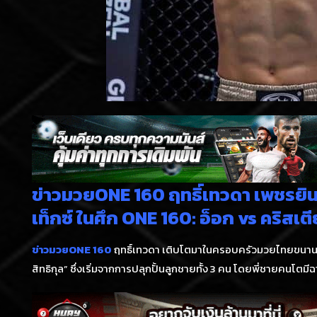
ข่าวมวยONE 160 ฤทธิ์เทวดา เพชรยินด
เท็กซ์ ในศึก ONE 160: อ็อก vs คริสเตี
ข่าวมวยONE 160
ฤทธิ์เทวดา เติบโตมาในครอบครัวมวยไทยขนานแท้ เ
สิทธิกุล” ซึ่งเริ่มจากการปลุกปั้นลูกชายทั้ง 3 คน โดยพี่ชายคนโตม