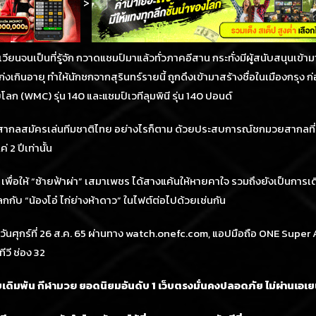
>
ยนจนเป็นที่รู้จัก กวาดแชมป์มาแล้วทั่วภาคอีสาน กระทั่งมีผู้สนับสนุนเข้ามา
ก่งเกินอายุ ทำให้นักชกจากสุรินทร์รายนี้ ถูกดึงเข้ามาสร้างชื่อในเมืองกรุง
ก (WMC) รุ่น 140 และแชมป์เวทีลุมพินี รุ่น 140 ปอนด์
สากลสมัครเล่นทีมชาติไทย อย่างไรก็ตาม ด้วยประสบการณ์ชกมวยสากลที่ค
 2 ปีเท่านั้น
้ง เพื่อให้ “ซ้ายฟ้าผ่า” เสมาเพชร ได้สางแค้นให้หายคาใจ รวมถึงยังเป็นการเ
ลกกับ “น้องโอ๋ ไก่ย่างห้าดาว” ในไฟต์ต่อไปด้วยเช่นกัน
วันศุกร์ที่ 26 ส.ค. 65 ผ่านทาง watch.onefc.com, แอปมือถือ ONE Supe
ีวี ช่อง 32
บเดิมพัน
ยอดนิยมอันดับ 1
เว็บตรงมั่นคงปลอดภัย ไม่
ผ่านเอเย
กีฬามวย