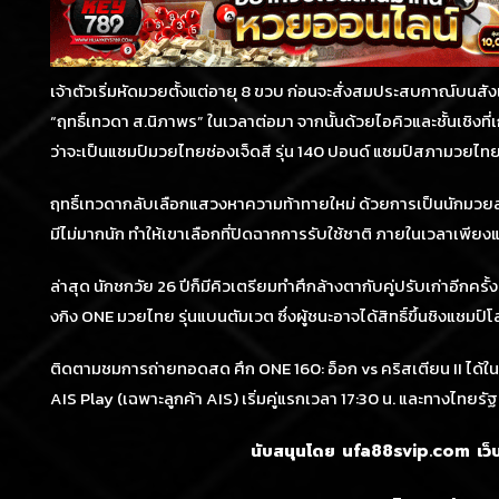
เจ้าตัวเริ่มหัดมวยตั้งแต่อายุ 8 ขวบ ก่อนจะสั่งสมประสบกาณ์บนสังเวี
“ฤทธิ์เทวดา ส.นิภาพร” ในเวลาต่อมา จากนั้นด้วยไอคิวและชั้นเชิงที่เ
ว่าจะเป็นแชมป์มวยไทยช่องเจ็ดสี รุ่น 140 ปอนด์ แชมป์สภามวยไทยโล
ฤทธิ์เทวดากลับเลือกแสวงหาความท้าทายใหม่ ด้วยการเป็นนักมวย
มีไม่มากนัก ทำให้เขาเลือกที่ปิดฉากการรับใช้ชาติ ภายในเวลาเพียงแค่
ล่าสุด นักชกวัย 26 ปีก็มีคิวเตรียมทำศึกล้างตากับคู่ปรับเก่าอีกครั
งกิง ONE มวยไทย รุ่นแบนตัมเวต ซึ่งผู้ชนะอาจได้สิทธิ์ขึ้นชิงแชมป์โ
ติดตามชมการถ่ายทอดสด ศึก ONE 160: อ็อก vs คริสเตียน II ได้ใน
AIS Play (เฉพาะลูกค้า AIS) เริ่มคู่แรกเวลา 17:30 น. และทางไทยรัฐท
นับสนุนโดย
เว็
ufa88svip.com