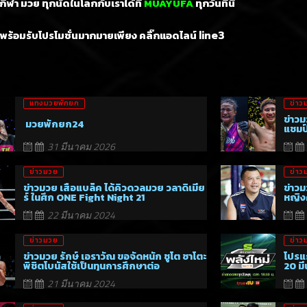
ีฬา มวย ทุกนัดในโลกกับเราได้ที่
MUAYUFA
ทุกวันทีนี่
พร้อมรับโปรโมชั่นมากมายเพียง คลิ๊กแอดไลน์
line3
แทงมวยพักยก
ข่าว
ข่าวม
มวยพักยก24
แชมป
31 มีนาคม 2026
ข่าวมวย
ข่าว
ข่าวมวย เสือแบล็ค ได้คิวดวลมวย วลาดิเมีย
ข่าวม
ร์ ในศึก ONE Fight Night 21
หญิงค
22 มีนาคม 2024
ข่าวมวย
ข่าว
ข่าวมวย รักษ์ เอราวัณ ขอจัดหนัก ชูโต ซาโตะ
โปรแ
พิชิตโบนัสใช้เป็นทุนการศึกษาต่อ
20 ม
21 มีนาคม 2024