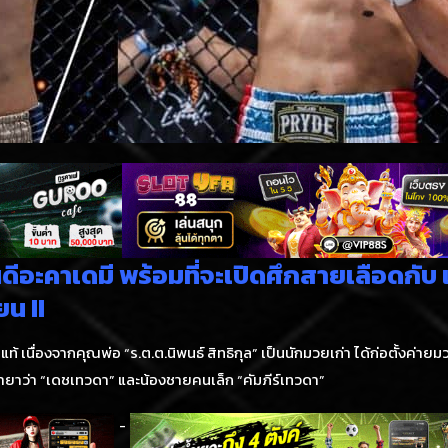
ีอะคาเดมี พร้อมที่จะเปิดศึกสายเลือดกับ
ยน II
นื่องจากคุณพ่อ “ร.ต.ต.นิพนธ์ สิทธิกุล” เป็นนักมวยเก่า ได้ก่อตั้งค่ายมว
ีฉายาว่า “เดชเทวดา” และน้องชายคนเล็ก “คัมภีร์เทวดา”
-