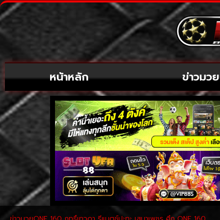
หน้าหลัก
ข่าวมวย
ข่าวมวยONE 160 ฤทธิ์เทวดา รีแมตช์ปะทะ เสมาเพชร ศึก ONE 160