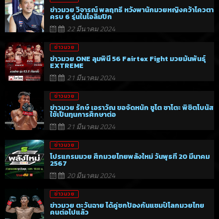
ข่าวมวย วิจารณ์ พลฤทธิ์ หวังพานักมวยหญิงคว้าโควตา
ครบ 6 รุ่นในโอลิมปิก
22 มีนาคม 2024
ข่าวมวย
ข่าวมวย ONE ลุมพินี 56 Fairtex Fight มวยมันพันธุ์
EXTREME
21 มีนาคม 2024
ข่าวมวย
ข่าวมวย รักษ์ เอราวัณ ขอจัดหนัก ชูโต ซาโตะ พิชิตโบนัส
ใช้เป็นทุนการศึกษาต่อ
21 มีนาคม 2024
ข่าวมวย
โปรแกรมมวย ศึกมวยไทยพลังใหม่ วันพุธที่ 20 มีนาคม
2567
20 มีนาคม 2024
ข่าวมวย
ข่าวมวย ตะวันฉาย ได้คู่ชกป้องกันแชมป์โลกมวยไทย
คนต่อไปแล้ว