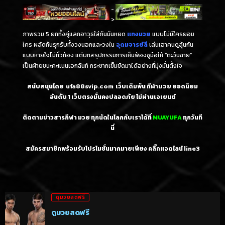
-
>
ภาพรวม 5 ยกทั้งคู่แลกอาวุธใส่กันมันหยด
แทงมวย
แบบไม่มีใครยอม
ใคร ผลัดกันรุกรับทั้งวงนอกและวงใน
อุดมจารย์ลี
เล่นเอาคนดูลุ้นกัน
แบบหายใจไม่ทั่วท้อง แต่บทสรุปกรรมการเห็นพ้องชูมือให้ “ตะวันฉาย”
เป็นฝ่ายชนะคะแนนเอกฉันท์ กระชากเข็มขัดมาได้อย่างที่มุ่งมั่นตั้งใจ
สนับสนุนโดย
ufa88svip.com
เว็บเดิมพัน
กีฬามวย
ยอดนิยม
อันดับ 1
เว็บตรงมั่นคงปลอดภัย ไม่
ผ่านเอเยนต์
ติดตามข่าวสารกีฬา มวย ทุกนัดในโลกกับเราได้ที่
MUAYUFA
ทุกวันที
นี่
สมัครสมาชิกพร้อมรับโปรโมชั่นมากมายเพียง คลิ๊กแอดไลน์
line3
ดูมวยสดฟรี
ดูมวยสดฟรี