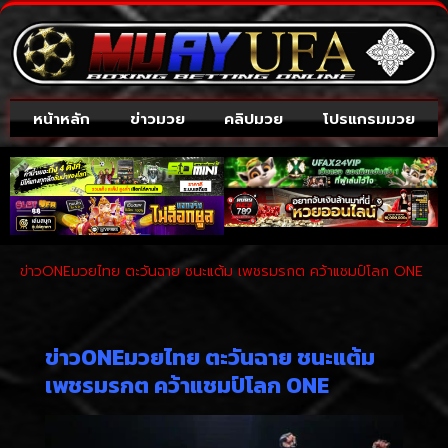
หน้าหลัก
ข่าวมวย
คลิปมวย
โปรแกรมมวย
ข่าวONEมวยไทย ตะวันฉาย ชนะแต้ม เพชรมรกต คว้าแชมป์โลก ONE
ข่าวONEมวยไทย ตะวันฉาย ชนะแต้ม
เพชรมรกต คว้าแชมป์โลก ONE