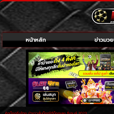
หน้าหลัก
ข่าวมวย
คิกบ็อกซิ่งไทย บัวขาวลั่นน็อกได้น็อกเลย ซีเกมส์ 2023