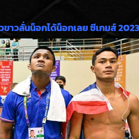
ัวขาวลั่นน็อกได้น็อกเลย ซีเกมส์ 202