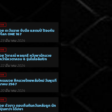
มวย
วย ตะวันฉาย จับมือ แสตมป์ ป้องกัน
์โลก ONE 167
23 มีนาคม 2024
มวย
วย วิจารณ์ พลฤทธิ์ หวังพานักมวย
ว้าโควตาครบ 6 รุ่นในโอลิมปิก
22 มีนาคม 2024
มวย
กรมมวย ศึกมวยไทยพลังใหม่ วันพุธที่
ีนาคม 2567
20 มีนาคม 2024
มวย
วย บัวขาว ตอบคืนทันควันหลังถูก นัก
ปุ่นหาว่า โด๊ปยา