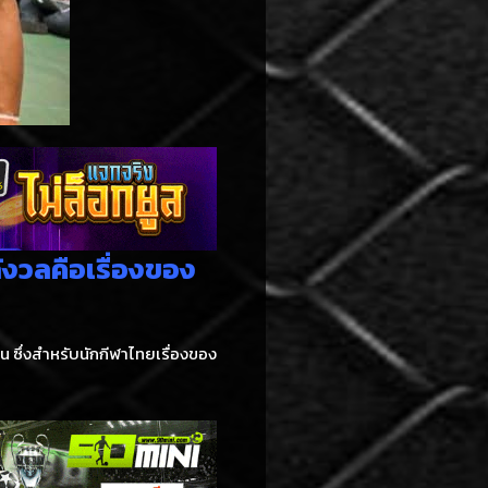
กังวลคือเรื่องของ
 รุ่น ซึ่งสำหรับนักกีฬาไทยเรื่องของ