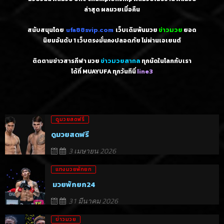
ล่าสุด ผลมวยเมื่อคืน
สนับสนุนโดย
ufa88svip.com
เว็บเดิมพันมวย
ข่าวมวย
ยอด
นิยมอันดับ 1
เว็บตรงมั่นคงปลอดภัย ไม่
ผ่านเอเยนต์
ติดตามข่าวสารกีฬา มวย
ข่าวมวยสากล
ทุกนัดในโลกกับเรา
ได้ที่ MUAYUFA ทุกวันทีนี่
line3
ดูมวยสดฟรี
ดูมวยสดฟรี
3 เมษายน 2026
แทงมวยพักยก
มวยพักยก24
31 มีนาคม 2026
ข่าวมวย