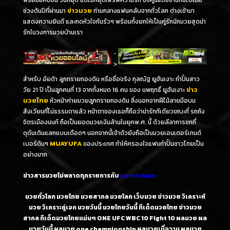
ช่วงต้นปีที่ผ่านมา
ข่าวมวย
ท่ามกลางแฟนคลับจากทั่วโลก ต่างเข้ามา
แสดงความยินดี และกดหัวใจกันรัวๆ พร้อมทั้งยกให้เป็นคู่รักนักมวยสุดน่า
รักในวงการมวยบ้านเรา
-
>
สำหรับ อัยด้า ลูกทรายกองดิน หรือชื่อจริง กุลณัฐ ยูฮันเงาะ กำปั้นสาว
วัย 21 ปี เป็นลูกคนที่ 13 จากทั้งหมด 16 คน ของ นพฤทธิ์ ยูฮันเงาะ
ข่าว
มวยไทย
หัวหน้าค่ายมวยลูกทรายกองดิน ซึ่งนอกจากฝีไม้ลายมือบน
สังเวียนที่ไม่ธรรมดาแล้ว หน้าตาของเธอก็ถือว่าน่ารักทีเดียวขณะที่ รถถัง
จิตรเมืองนนท์ ถือเป็นยอดมวยเงินล้านในยุคพ.ศ. นี้ ด้วยลีลาการชกที่
ดุดันเดินแลกแบบเดือดๆ นอกจากนี้เจ้าตัวยังถือเป็นมวยเอนเตอร์เทนต์
เบอร์ต้นๆ
MUAYUFA
ของประเทศ ทำให้ครองใจแฟนกำปั้นชาวไทยเป็น
อย่างมาก
ข่าวสารมวยไม่พลาดทุกรายการกับ
punch man
มวยทั่วโลก มวยไทย มวยสากล มวยโลก เว็บมวย ข่าวมวย วิเคราะห์
มวย วิเคราะคู่เอก มวยวันนี้ มวยไทยวันนี้ ทีเด็ดมวยไทย ข่าวมวย
สากล ทีเด็ดมวยไทยแม่นๆ ONE UFC WBC 10 Fight 10 ผลมวย ผล
มวยวันนี้ ผลมวย one championship ผลมวยเมื่อวาน ผลมวย