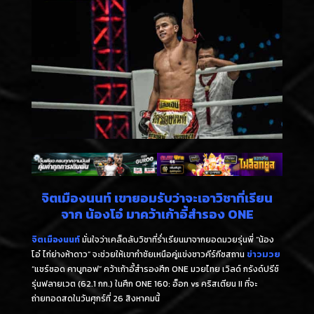
จิตเมืองนนท์ เขายอมรับว่าจะเอาวิชาที่เรียน
จาก น้องโอ๋ มาคว้าเก้าอี้สำรอง ONE
จิตเมืองนนท์
มั่นใจว่าเคล็ดลับวิชาที่ร่ำเรียนมาจากยอดมวยรุ่นพี่ “น้อง
โอ๋ ไก่ย่างห้าดาว” จะช่วยให้เขากำชัยเหนือคู่แข่งชาวคีร์กีซสถาน
ข่าวมวย
“แชร์ซอด คาบูทอฟ” คว้าเก้าอี้สำรองศึก ONE มวยไทย เวิลด์ กรังด์ปรีซ์
รุ่นฟลายเวต (62.1 กก.) ในศึก ONE 160: อ็อก vs คริสเตียน II ที่จะ
ถ่ายทอดสดในวันศุกร์ที่ 26 สิงหาคมนี้