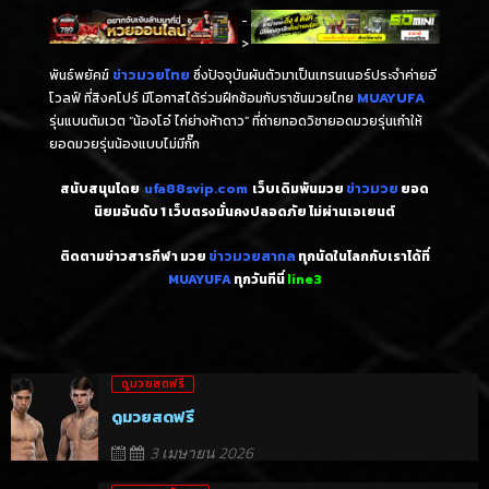
-
>
พันธ์พยัคฆ์
ข่าวมวยไทย
ซึ่งปัจจุบันผันตัวมาเป็นเทรนเนอร์ประจำค่ายอี
โวลฟ์ ที่สิงคโปร์ มีโอกาสได้ร่วมฝึกซ้อมกับราชันมวยไทย
MUAYUFA
รุ่นแบนตัมเวต “น้องโอ๋ ไก่ย่างห้าดาว” ที่ถ่ายทอดวิชายอดมวยรุ่นเก๋าให้
ยอดมวยรุ่นน้องแบบไม่มีกั๊ก
สนับสนุนโดย
ufa88svip.com
เว็บเดิมพันมวย
ข่าวมวย
ยอด
นิยมอันดับ 1
เว็บตรงมั่นคงปลอดภัย ไม่
ผ่านเอเยนต์
ติดตามข่าวสารกีฬา มวย
ข่าวมวยสากล
ทุกนัดในโลกกับเราได้ที่
MUAYUFA
ทุกวันทีนี่
line3
ดูมวยสดฟรี
ดูมวยสดฟรี
3 เมษายน 2026