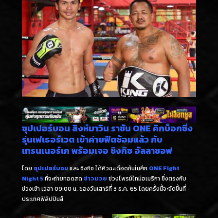
ซุปเปอร์บอน สิงห์มาวิน ราชัน ONE คิกบ็อกซิ่ง
รุ่นเฟเธอร์เวต เข้าค่ายฟิตซ้อมแล้ว กับ
เทรนเนอร์เก พร้อมเจอ ชิงกิซ อัลลาซอฟ
โดย
ซุปเปอร์บอน
และ ชิงกิซ ได้คิวฉะเดือดกันในศึก
ONE Fight
Night 5
ที่จะถ่ายทอดสด
ข่าวมวย
ช่วงไพรม์ไทม์อเมริกา ซึ่งตรงกับ
ช่วงเช้า เวลา 09:00 น. ของวันเสาร์ที่ 3 ธ.ค. 65 โดยครั้งนี้จะจัดขึ้นที่
ประเทศฟิลิปปินส์