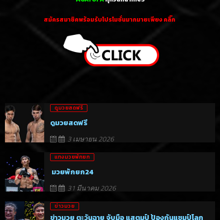
สมัครสมาชิคพร้อมรับโปรโมชั่นมากมายเพียง คลิ๊ก
ดูมวยสดฟรี
ดูมวยสดฟรี
3 เมษายน 2026
แทงมวยพักยก
มวยพักยก24
31 มีนาคม 2026
ข่าวมวย
ข่าวมวย ตะวันฉาย จับมือ แสตมป์ ป้องกันแชมป์โลก