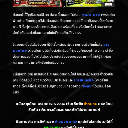
-
>
ก่อนหน้านี้ศึกชิงแชมป์โลก ต้องเลื่อนออกไปก่อน
MUAY UFA
เพราะต่าง
ฝ่ายต่างเกิดเหตุสุดวิสัยต้องถอนตัวจากการแข่งขัน มาถึงตอนนี้ฤกษ์งาม
ยามดี ทั้งคู่ต่างสลัดอาการเจ็บป่วย พร้อมที่จะฉะกันอีกครั้ง โดยสามารถ
จัดคิวกันลงตัวที่จะมาเจอกันในศึกส่งท้ายปี 2565
โดยขณะนี้ซุปเปอร์บอน ก็ได้เริ่มกลับมาฟิตร่างกายเพื่อศึกนี้แล้ว
ข่าว
มวยไทย
โดยเดินทางไปเก็บตัวฝึกซ้อมที่ค่ายขุนศึกมวยไทย จ.กระบี่ ซึ่ง
เป็นค่ายมวยที่เจ้าตัวโปรดปรานในเรื่องของบรรยากาศที่ทำให้รู้สึกผ่อน
คลายมากกว่าการฝึกซ้อมในเมืองกรุง
แน่นอนว่าเขามี เทรนเนอร์เก คอยตามติดเป็นโค้ชและคู่ซ้อมประจำตัวเช่น
เคย ซึ่งครั้งนี้ แว่วๆมาว่าซุปเปอร์บอน และ
เทรนเนอร์เก
ได้เตรียม
อาวุธเด็ดเคล็ดลับไว้รอรับผู้ท้าชิงจมแกร่งอย่าง “
ชิงกิซ
” ไว้เรียบร้อย
แล้ว
สนับสนุนโดย
ufa88svip.com
เว็บเดิมพัน
ข่าวมวย
ยอดนิยม
อันดับ 1
เว็บตรงมั่นคงปลอดภัย ไม่
ผ่านเอเยนต์
ติดตามข่าวสารกีฬา มวย
ข่าวมวยสากล
ทุกนัดในโลกกับเราได้ที่
MUAYUFA
ทุกวันทีนี่
line3