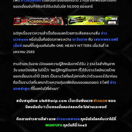
ไฟต์
ข่าวมวยโลก
โดยเป็นการชนะน็อกเอาต์ 2 ครั้ง และฟอร์มการชกที่
ยอดเยี่ยมยังทำให้เขาได้รับเงินโบนัส 50,000 ดอลลาร์
-
>
แต่ทุกเรื่องราวความสำเร็จต้องแลกด้วยการเสียสละบางสิ่ง
ข่าว
มวยone
หนึ่งในนั้นคือมิตรภาพระหว่าง
ตะวันฉาย
กับ
เสมาเพชร แฟร์
เท็กซ์
ตอนที่ทั้งคู่เจอกันในศึก ONE: HEAVY HITTERS เมื่อวันที่ 14
มกราคม 2565
ทางด้านตะวันฉาย เปิดเผยความรู้สึกหลังจากได้รับ 2 รางวัลสำคัญจาก
วัน แชมเปียนชิพ ในปีนี้ว่า “ผมรู้สึกภูมิใจมากๆ ที่ได้รับรางวัลนักมวยไทย
ยอดเยี่ยมประจำปี 2565 เป็นรางวัลที่ผมไม่คาดคิดว่าตัวเองจะได้มาก่อน
ถือเป็นรางวัลที่แลกมาด้วยความทุ่มเทฝึกซ้อมของผมตลอด 3 ไฟต์
ข่าว
มวยล่าสุด
ที่ขึ้นชกในปีที่ผ่านมา”
สนับสนุนโดย
ufa88svip.com
เว็บเดิมพันมวย
ข่าวมวย
ยอด
นิยมอันดับ 1
เว็บตรงมั่นคงปลอดภัย ไม่
ผ่านเอเยนต์
ติดตามข่าวสารกีฬา มวย
ข่าวมวยสากล
ทุกนัดในโลกกับเราได้ที่
MUAYUFA
ทุกวันทีนี่
line3