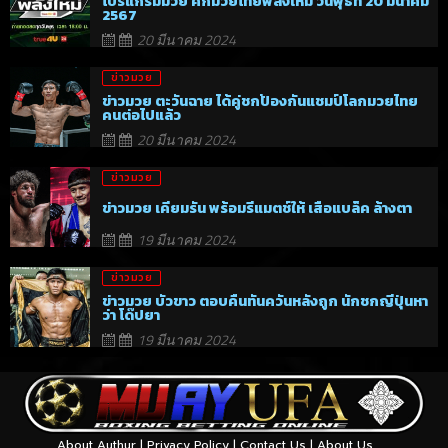
โปรแกรมมวย ศึกมวยไทยพลังใหม่ วันพุธที่ 20 มีนาคม
2567
20 มีนาคม 2024
ข่าวมวย
ข่าวมวย ตะวันฉาย ได้คู่ชกป้องกันแชมป์โลกมวยไทย
คนต่อไปแล้ว
20 มีนาคม 2024
ข่าวมวย
ข่าวมวย เคียมรัน พร้อมรีแมตช์ให้ เสือแบล็ค ล้างตา
19 มีนาคม 2024
ข่าวมวย
ข่าวมวย บัวขาว ตอบคืนทันควันหลังถูก นักชกญี่ปุ่นหา
ว่า โด๊ปยา
19 มีนาคม 2024
About Authur
|
Privacy Policy
|
Contact Us
|
About Us