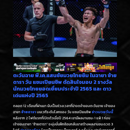
ตะวันฉาย พี.เค.แสนชัยมวยไทยยิม ในฉายา ซ้าย
ดารา วัน แชมเปียนชิพ ตัดสินใจมอบ 2 รางวัล
นักมวยไทยยอดเยี่ยมประจำปี 2565 และ ดาว
เด่นแห่งปี 2565
ตลอด 12 เดือนที่ผ่านมา นับเป็นช่วงเวลาที่น่าจดจำของตะวันฉาย เจ้าของ
ฉายา
ซ้ายดารา
บนเวทีระดับโลกของ วัน แชมเปียนชิพ
ข่าวมวยวันนี้
หลังจาก 2 ไฟต์แรกที่เปิดตัวเมื่อปี 2564 เขามีผลงานชนะ 1 แพ้ 1 ก่อน
เจ้าของฉายา “ซ้ายดารา” จะมุ่งมั่นฝึกซ้อมกลับมาสร้างผลงานชนะรวด 3