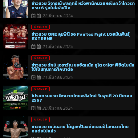
ข่าวมวย วิจารณ์ พลฤทธิ์ หวังพานักมวยหญิงคว้าโควตา
ครบ 6 รุ่นในโอลิมปิก
22 มีนาคม 2024
ข่าวมวย
ข่าวมวย ONE ลุมพินี 56 Fairtex Fight มวยมันพันธุ์
EXTREME
21 มีนาคม 2024
ข่าวมวย
ข่าวมวย รักษ์ เอราวัณ ขอจัดหนัก ชูโต ซาโตะ พิชิตโบนัส
ใช้เป็นทุนการศึกษาต่อ
21 มีนาคม 2024
ข่าวมวย
โปรแกรมมวย ศึกมวยไทยพลังใหม่ วันพุธที่ 20 มีนาคม
2567
20 มีนาคม 2024
ข่าวมวย
ข่าวมวย ตะวันฉาย ได้คู่ชกป้องกันแชมป์โลกมวยไทย
คนต่อไปแล้ว