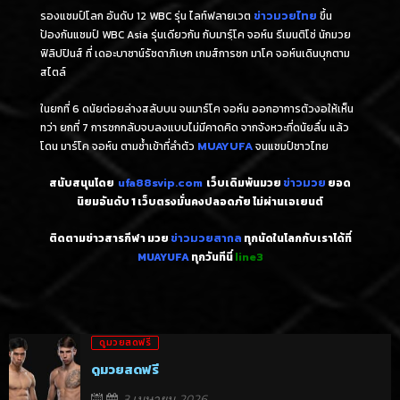
รองแชมป์โลก อันดับ 12 WBC รุ่น ไลท์ฟลายเวต
ข่าวมวยไทย
ขึ้น
ป้องกันแชมป์ WBC Asia รุ่นเดียวกัน กับมารฺ์โค จอห์น รีเมนติโซ่ นักมวย
ฟิลิปปินส์ ที่ เดอะบาซาน์รัชดาภิเษก เกมส์การชก มาโค จอห์นเดินบุกตาม
สไตล์
ในยกที่ 6 ดนัยต่อยล่างสลับบน จนมาร์โค จอห์น ออกอาการตัวงอให้เห็น
ทว่า ยกที่ 7 การชกกลับจบลงแบบไม่มีคาดคิด จากจังหวะที่ดนัยลื่น แล้ว
โดน มาร์โค จอห์น ตามซ้ำเข้าที่ลำตัว
MUAYUFA
จนแชมป์ชาวไทย
สนับสนุนโดย
ufa88svip.com
เว็บเดิมพันมวย
ข่าวมวย
ยอด
นิยมอันดับ 1
เว็บตรงมั่นคงปลอดภัย ไม่
ผ่านเอเยนต์
ติดตามข่าวสารกีฬา มวย
ข่าวมวยสากล
ทุกนัดในโลกกับเราได้ที่
MUAYUFA
ทุกวันทีนี่
line3
ดูมวยสดฟรี
ดูมวยสดฟรี
3 เมษายน 2026