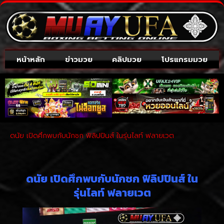
หน้าหลัก
ข่าวมวย
คลิปมวย
โปรแกรมมวย
ดนัย เปิดศึกพบกับนักชก ฟิลิปปินส์ ในรุ่นไลท์ ฟลายเวต
ดนัย เปิดศึกพบกับนักชก ฟิลิปปินส์ ใน
รุ่นไลท์ ฟลายเวต