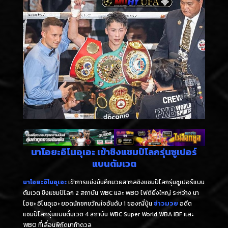
นาโอยะอิโนอุเอะ เข้าชิงแชมป์โลกรุ่นซูเปอร์
แบนตัมเวต
นาโอยะอิโนอุเอะ
เข้าการแข่งขันศึกมวยสากลชิงแชมป์โลกรุ่นซูเปอร์แบน
ตัมเวต ชิงแชมป์โลก 2 สถาบัน WBC และ WBO ไฟต์ยิ่งใหญ่ ระหว่าง นา
โอยะ อิโนอุเอะ ยอดนักชกขวัญใจอันดับ 1 ของญี่ปุ่น
ข่าวมวย
อดีต
แชมป์โลกรุ่นแบนตั้มเวต 4 สถาบัน WBC Super World WBA IBF และ
WBO ที่เลื่อนพิกัดมาท้าดวล