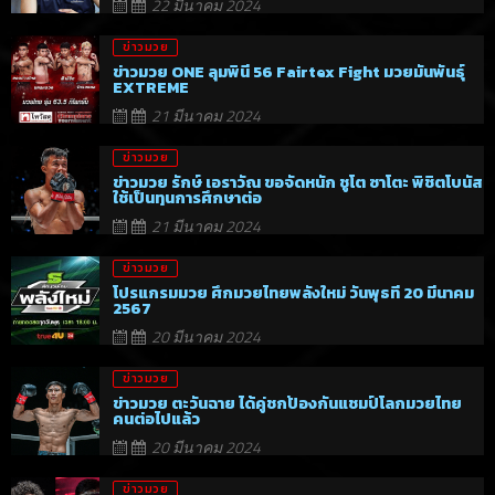
22 มีนาคม 2024
ข่าวมวย
ข่าวมวย ONE ลุมพินี 56 Fairtex Fight มวยมันพันธุ์
EXTREME
21 มีนาคม 2024
ข่าวมวย
ข่าวมวย รักษ์ เอราวัณ ขอจัดหนัก ชูโต ซาโตะ พิชิตโบนัส
ใช้เป็นทุนการศึกษาต่อ
21 มีนาคม 2024
ข่าวมวย
โปรแกรมมวย ศึกมวยไทยพลังใหม่ วันพุธที่ 20 มีนาคม
2567
20 มีนาคม 2024
ข่าวมวย
ข่าวมวย ตะวันฉาย ได้คู่ชกป้องกันแชมป์โลกมวยไทย
คนต่อไปแล้ว
20 มีนาคม 2024
ข่าวมวย