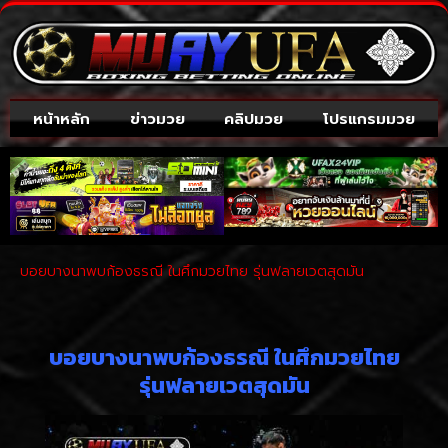
หน้าหลัก
ข่าวมวย
คลิปมวย
โปรแกรมมวย
บอยบางนาพบก้องธรณี ในศึกมวยไทย รุ่นฟลายเวตสุดมัน
บอยบางนาพบก้องธรณี ในศึกมวยไทย
รุ่นฟลายเวตสุดมัน