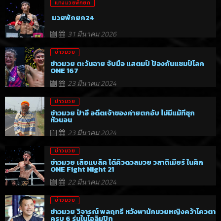
แทงมวยพักยก
มวยพักยก24
31 มีนาคม 2026
ข่าวมวย
ข่าวมวย ตะวันฉาย จับมือ แสตมป์ ป้องกันแชมป์โลก
ONE 167
23 มีนาคม 2024
ข่าวมวย
ข่าวมวย ป๋าอี อดีตเจ้าของค่ายตกอับ ไม่มีแม้ที่ซุก
หัวนอน
23 มีนาคม 2024
ข่าวมวย
ข่าวมวย เสือแบล็ค ได้คิวดวลมวย วลาดิเมียร์ ในศึก
ONE Fight Night 21
22 มีนาคม 2024
ข่าวมวย
ข่าวมวย วิจารณ์ พลฤทธิ์ หวังพานักมวยหญิงคว้าโควตา
ครบ 6 รุ่นในโอลิมปิก