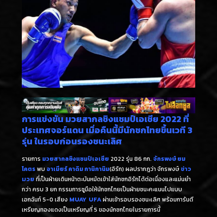
การแข่งขัน มวยสากลชิงแชมป์เอเชีย 2022 ที่
ประเทศจอร์แดน เมื่อคืนนี้มีนักชกไทยขึ้นเวที 3
รุ่น ในรอบก่อนรองชนะเลิศ
รายการ
มวยสากลชิงแชมป์เอเชีย
2022 รุ่น 86 กก.
จักรพงษ์ ยม
โคตร
พบ
อาเมียร์ คาดิม กานิกานิม
(อิรัก) ผลปรากฎว่า จักรพงษ์
ข่าว
มวย
ที่เป็นฝ่ายเดินหน้าตะบันหมัดเข้าใส่นักชกอิรักได้ต่อเนื่องและแม่นยำ
กว่า ครบ 3 ยก กรรมการชูมือให้นักชกไทยเป็นฝ่ายชนะคะแนนไปแบบ
เอกฉันท์ 5-0 เสียง
MUAY UFA
ผ่านเข้ารอบรองชนะเลิศ พร้อมการันตี
เหรียญทองแดงเป็นเหรียญที่ 5 ของนักชกไทยในรายการนี้