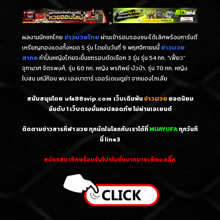
-
>
ผลงานนักชกไทย
ข่าวมวยไทย
ผ่านเข้ารอบรองชนะได้เลิศพร้อมการันตี
เหรียญทองแดงทั้งหมด 5 รุ่น โดยในวันที่ 9 พฤศจิกายนนี้
ข่าวมวย
สากล
กำปั้นหญิงไทยจะขึ้นชกรอบตัดเชือก 3 รุ่น รุ่น 54 กก. “เฟี้ยว”
จุฑามาศ จิตรพงศ์, รุ่น 60 กก. หญิง พรทิพย์ บัวป่า, รุ่น 70 กก. หญิง
ใบสน มณีก้อน พบ เองบาตาร์ เออร์เดเนตูย่า จากมองโกเลีย
สนับสนุนโดย
ufa88svip.com
เว็บเดิมพัน
ข่าวมวย
ยอดนิยม
อันดับ 1
เว็บตรงมั่นคงปลอดภัย ไม่
ผ่านเอเยนต์
ติดตามข่าวสารกีฬา มวย ทุกนัดในโลกกับเราได้ที่
MUAYUFA
ทุกวันที
นี่
line3
สมัครสมาชิคพร้อมรับโปรโมชั่นมากมายเพียง คลิ๊ก