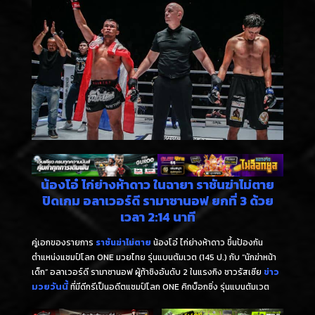
น้องโอ๋ ไก่ย่างห้าดาว ในฉายา ราชันฆ่าไม่ตาย
ปิดเกม อลาเวอร์ดี รามาซานอฟ ยกที่ 3 ด้วย
เวลา 2:14 นาที
คู่เอกของรายการ
ราชันฆ่าไม่ตาย
​ น้องโอ๋ ไก่ย่างห้าดาว ขึ้นป้องกัน
ตำแหน่งแชมป์โลก ONE มวยไทย รุ่นแบนตัมเวต (145 ป.) กับ “นักฆ่าหน้า
เด็ก” อลาเวอร์ดี รามาซานอฟ ผู้ท้าชิงอันดับ 2 ในแรงกิง ชาวรัสเซีย
ข่าว
มวยวันนี้
ที่มีดีกรีเป็นอดีตแชมป์โลก ONE คิกบ็อกซิ่ง รุ่นแบนตัมเวต