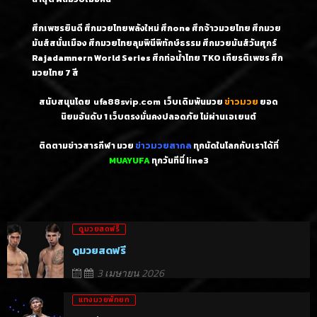
ศึกเพชรยินดี ศึกมวยไทยพลังใหม่ ศึกone ศึกจ้าวมวยไทย ศึกมวย
มันส์สนั่นเมือง ศึกมวยไทยลุมพินีพิทักษ์ธรรม ศึกมวยมันส์วันศุกร์
Rajadamnern World Series ศึกท่อน้ำไทย TKO เกียรติเพชร ศึก
มวยไทย 7 สี
สนับสนุนโดย
ufa88svip.com
เว็บเดิมพันมวย
ข่าวมวย
ยอด
นิยมอันดับ 1
เว็บตรงมั่นคงปลอดภัย ไม่
ผ่านเอเยนต์
ติดตามข่าวสารกีฬา มวย
ข่าวมวยสากล
ทุกนัดในโลกกับเราได้ที่
MUAYUFA
ทุกวันทีนี่
line3
ดูมวยสดฟรี
ดูมวยสดฟรี
3 เมษายน 2026
แทงมวยพักยก