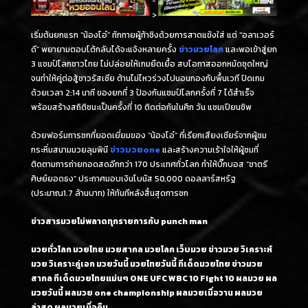
-
>
เริ่มต้นยกแรก “น้องโอ๋” ทักทายผู้ท้าชิงด้วยการสาดแข้งใส่ แต่ “อลาเวอร์
ดี” พยายามตอบโต้กลับได้จะแจ้งหลายครั้ง
ข่าวมวยโลก
และพอเข้าสู่ยก
3 แชมป์โลกชาวไทย ไม่ปล่อยให้เกมยืดเยื้อ สบโอกาสออกหมัดชุดใหญ่
จนทำให้คู่ต่อสู้ชาวรัสเซีย ต้านไม่ไหวร่วงไปนอนกองกับพื้นเวที ปิดเกม
ด้วยเวลา 2:14 นาที ของยกที่ 3 ป้องกันแชมป์โลกครั้งที่ 7 ได้สำเร็จ
พร้อมสร้างสถิติชนะเป็นครั้งที่ 10 ติดต่อกันในศึก วัน แชมเปียนชิพ
ด้วยฟอร์มการชกที่ยอดเยี่ยมของ “น้องโอ๋” ​ที่เรียกเสียงเชียร์จากผู้ชม
กระหึ่มสนามมวยลุมพินี
ข่าวมวยone
และสร้างความเร้าใจให้ผู้ชมที่
ติดตามการถ่ายทอดสดอีกกว่า 170 ประเทศทั่วโลก ทำให้บิ๊กบอส “ชาตรี
ศิษย์ยอดธง” ประกาศมอบเงินโบนัส 50,000 ดอลลาร์สหรัฐ
(ประมาณ1.7 ล้านบาท) ให้ทันทีหลังสิ้นสุดการชก
ข่าวสารมวยไม่พลาดทุกรายการกับ punch man
มวยทั่วโลก มวยไทย มวยสากล มวยโลก เว็บมวย ข่าวมวย วิเคราะห์
มวย วิเคราะคู่เอก มวยวันนี้ มวยไทยวันนี้ ทีเด็ดมวยไทย ข่าวมวย
สากล ทีเด็ดมวยไทยแม่นๆ ONE UFC WBC 10 Fight 10 ผลมวย ผล
มวยวันนี้ ผลมวย one championship ผลมวยเมื่อวาน ผลมวย
ล่าสุด ผลมวยเมื่อคืน