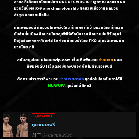
สากล ทีเด็ดมวยไทยแม่นๆ ONE UFC WBC 10 Fight 10 ผลมวย ผล
มวยวันนี้ ผลมวย one championship ผลมวยเมื่อวาน ผลมวย
ล่าสุด ผลมวยเมื่อคืน
ศึกเพชรยินดี ศึกมวยไทยพลังใหม่ ศึกone ศึกจ้าวมวยไทย ศึกมวย
มันส์สนั่นเมือง ศึกมวยไทยลุมพินีพิทักษ์ธรรม ศึกมวยมันส์วันศุกร์
Rajadamnern World Series ศึกท่อน้ำไทย TKO เกียรติเพชร ศึก
มวยไทย 7 สี
สนับสนุนโดย
ufa88svip.com
เว็บเดิมพันมวย
ข่าวมวย
ยอด
นิยมอันดับ 1
เว็บตรงมั่นคงปลอดภัย ไม่
ผ่านเอเยนต์
ติดตามข่าวสารกีฬา มวย
ข่าวมวยสากล
ทุกนัดในโลกกับเราได้ที่
MUAYUFA
ทุกวันทีนี่
line3
ดูมวยสดฟรี
ดูมวยสดฟรี
3 เมษายน 2026