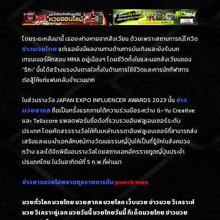
-
>
โดยระยะหลังมานี้ เธอจะห่างหายจากสังเวียน ด้วยเพราะสถานการณ์โควิด
ข่าวมวยไทย
แต่เธอยังมีผลงานทางด้านการบันเทิงและยังรับบท
เทรนเนอร์ฝึกสอน MMA อยู่เนืองๆ โดยชีวิตทั้งในและนอกสังเวียนของ
“ริกะ” นั้นได้สร้างแรงบันดาลใจทั้งในด้านการใช้ชีวิตและการนักกีฬาการ
ต่อสู้ให้แก่แฟนคลับจำนวนมาก
ในส่วนรางวัล JAPAN EXPO INFLUENCER AWARDS 2023 นั้น
ข่าว
มวยสากล
ถือเป็นครั้งแรกภายใต้ความร่วมมือระหว่าง G-Yu Creative
และ Tellscore แพลตฟอร์มชื่อดังที่รวบรวมอินฟลูเอนเซอร์ระดับ
ประเทศ โดยคัดสรรรางวัลให้กับเหล่าบรรดาอินฟลูเอนเซอร์ที่สามารถส่ง
เสริมและแนะนำเอกลักษณ์ทางวัฒนธรรมญี่ปุ่นให้เป็นที่รู้จักในสังคมวง
กว้าง และได้จัดพิธีมอบรางวัลโดยสถานเอกอัครราชฑูตญี่ปุ่นประจำ
ประเทศไทย ในวันอาทิตย์ที่ 5 ก.พ.ที่ผ่านมา
ข่าวสารมวยไม่พลาดทุกรายการกับ
punch man
มวยทั่วโลก มวยไทย มวยสากล มวยโลก เว็บมวย ข่าวมวย วิเคราะห์
มวย วิเคราะคู่เอก มวยวันนี้ มวยไทยวันนี้ ทีเด็ดมวยไทย ข่าวมวย