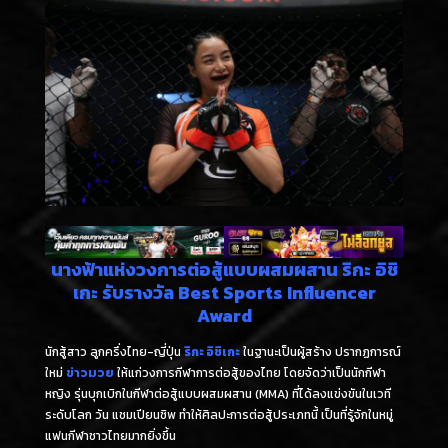
นางฟ้าแห่งวงการต่อสู้แบบผสมผสาน ริกะ อิชิ
เกะ รับรางวัล Best Sports Influencer
Award
นักสู้สาว ลูกครึ่งไทย-ญี่ปุ่น
ริกะ อิชิเกะ
ในฐานะเป็นผู้สร้าง ปรากฏการณ์
ใหม่
ข่าวมวย
ให้แก่วงการกีฬาการต่อสู้ของไทย โดยจัดว่าเป็นนักกีฬา
หญิง รุ่นบุกเบิกในกีฬาต่อสู้แบบผสมผสาน (MMA) ที่ได้ลงแข่งขันในเวที
ระดับโลก วัน แชมเปียนชิพ ทำให้ศิลปะการต่อสู้ประเภทนี้ เป็นที่รู้จักในหมู่
แฟนกีฬาชาวไทยมากยิ่งขึ้น